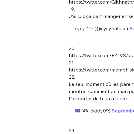
https://twitter.com/Gilthna
19.
J’ai lu « ça part manger en seu
— cycy ⁷ ♡ (@cycyhatake)
S
20.
https://twitter.com/FZLVS/
21.
https://twitter.com/memphi
22.
Le seul moment où les parents
montrer comment on manipul
t'apporter de l'eau à boire
—
(@_diddy09)
Septembe
23.