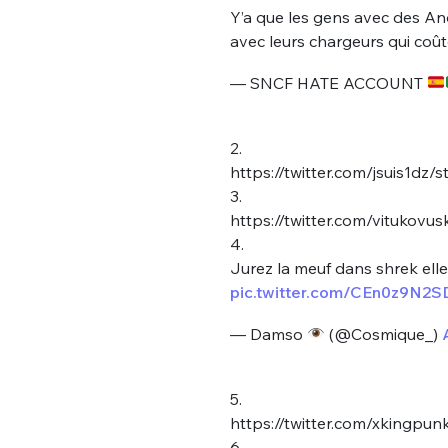
Y’a que les gens avec des An
avec leurs chargeurs qui coû
— SNCF HATE ACCOUNT
2.
https://twitter.com/jsuis1d
3.
https://twitter.com/vitukov
4.
Jurez la meuf dans shrek elle
pic.twitter.com/CEn0z9N2S
— Damso
(@Cosmique_)
5.
https://twitter.com/xkingpu
6.