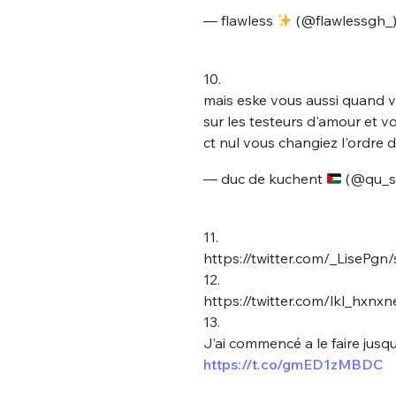
— flawless
(@flawlessgh_
10.
mais eske vous aussi quand vo
sur les testeurs d'amour et vo
ct nul vous changiez l'ordre 
Bienve
— duc de kuchent
(@qu_s
11.
https://twitter.com/_LiseP
PSEUDO
*
VOTRE PARTICIPATION
12.
Que souhaitez
https://twitter.com/lkl_hx
13.
J’ai commencé a le faire jus
EMAIL
*
https://t.co/gmED1zMBDC
Quelque