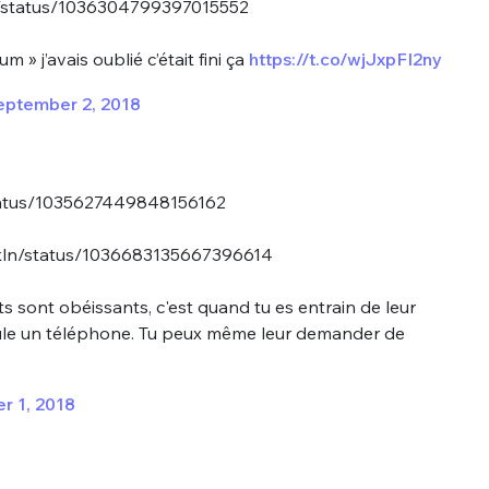
th/status/1036304799397015552
m » j’avais oublié c’était fini ça
https://t.co/wjJxpFI2ny
eptember 2, 2018
status/1035627449848156162
skln/status/1036683135667396614
 sont obéissants, c'est quand tu es entrain de leur
e un téléphone. Tu peux même leur demander de
r 1, 2018