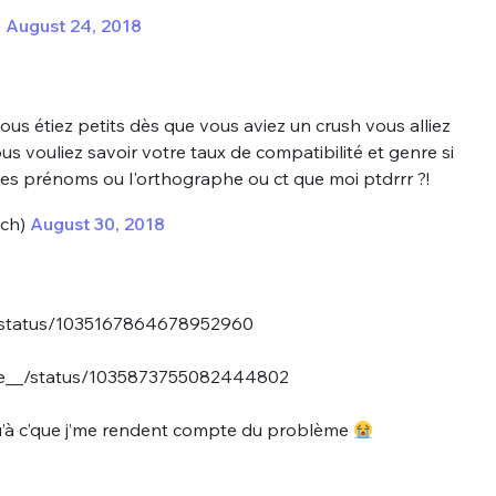
)
August 24, 2018
us étiez petits dès que vous aviez un crush vous alliez
us vouliez savoir votre taux de compatibilité et genre si
des prénoms ou l'orthographe ou ct que moi ptdrrr ?!
nue !
Con
ch)
August 30, 2018
gn/status/1035167864678952960
PSEUDO
-vous proposer ?
nxne__/status/1035873755082444802
qu’à c’que j’me rendent compte du problème
MOT DE PASSE
s
Ma propre