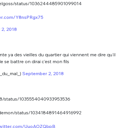
abelgoss/status/1036244485901099014
tter.com/Y8nsPRgx75
2, 2018
te ya des vieilles du quartier qui viennent me dire qu'il
e se battre on dirai c'est mon fils
s_du_mal_)
September 2, 2018
888/status/1035554040933953536
dudemon/status/1034184891464916992
twitter.com/UuoAOZQbpB