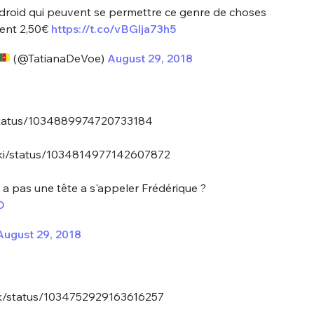
droid qui peuvent se permettre ce genre de choses
tent 2,50€
https://t.co/vBGlja73h5
(@TatianaDeVoe)
August 29, 2018
z/status/1034889974720733184
uski/status/1034814977142607872
 a pas une tête a s'appeler Frédérique ?
D
August 29, 2018
nk/status/1034752929163616257