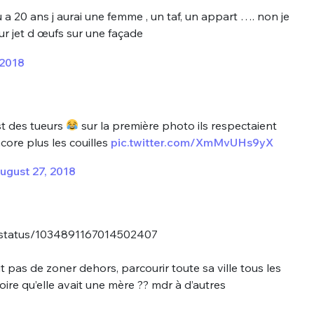
 a 20 ans j aurai une femme , un taf, un appart …. non je
ur jet d œufs sur une façade
 2018
st des tueurs
sur la première photo ils respectaient
ncore plus les couilles
pic.twitter.com/XmMvUHs9yX
ugust 27, 2018
1/status/1034891167014502407
t pas de zoner dehors, parcourir toute sa ville tous les
roire qu’elle avait une mère ?? mdr à d’autres