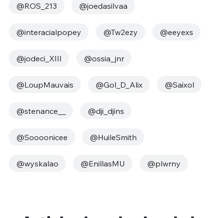
@ROS_213
@joedasilvaa
@interacialpopey
@Tw2ezy
@eeyexs
@jodeci_XIII
@ossia_jnr
@LoupMauvais
@Gol_D_Alix
@Saixol
@stenance__
@dji_djins
@Soooonicee
@HuileSmith
@wyskalao
@EnillasMU
@plwrny