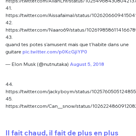
https://twitter.com/AllanLnf/status/10254968430804213
41.
https://twitter.com/Aissafaimal/status/10262066094150
42.
https://twitter.com/Naaro69/status/102619858611416678
43.
quand tes potes s’amusent mais que t’habite dans une
guitare
pic.twitter.com/p0KcGjiYP0
— EIon Musk (@nutnutaka)
August 5, 2018
44.
https://twitter.com/jackyboym/status/102576050512485
45.
https://twitter.com/Can__snow/status/10262248609120
Il fait chaud, il fait de plus en plus