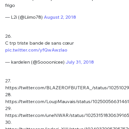
frigo
— L2i (@Liimo78)
August 2, 2018
26.
C trp triste bande de sans cœur
pic.twitter.com/yfQwAwzlao
— kardelen (@Soooonicee)
July 31, 2018
27.
https://twitter.com/BLAZEROFBUTERA_/status/102510
28.
https://twitter.com/LoupMauvais/status/1025005663146
29.
https://twitter.com/uneNWAR/status/1025315183063916
30.