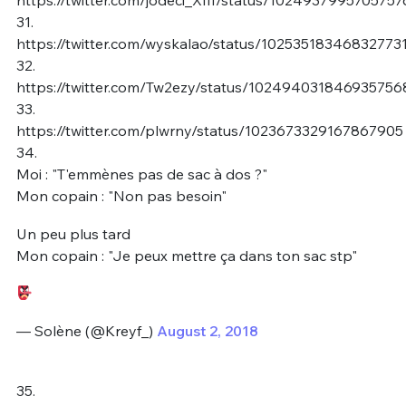
https://twitter.com/jodeci_XIII/status/102493799570575
31.
https://twitter.com/wyskalao/status/10253518346832773
32.
https://twitter.com/Tw2ezy/status/102494031846935756
33.
https://twitter.com/plwrny/status/1023673329167867905
34.
Moi : "T'emmènes pas de sac à dos ?"
Mon copain : "Non pas besoin"
Un peu plus tard
Mon copain : "Je peux mettre ça dans ton sac stp"
— Solène (@Kreyf_)
August 2, 2018
35.