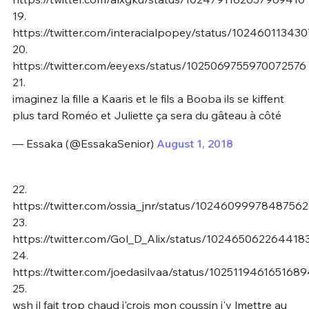
19.
https://twitter.com/interacialpopey/status/1024601134
20.
https://twitter.com/eeyexs/status/1025069755970072576
21.
imaginez la fille a Kaaris et le fils a Booba ils se kiffent
plus tard Roméo et Juliette ça sera du gâteau à côté
— Essaka (@EssakaSenior)
August 1, 2018
22.
https://twitter.com/ossia_jnr/status/1024609997848756
23.
https://twitter.com/Gol_D_Alix/status/10246506226441
24.
https://twitter.com/joedasilvaa/status/102511946165168
25.
wsh il fait trop chaud j'crois mon coussin j'v lmettre au