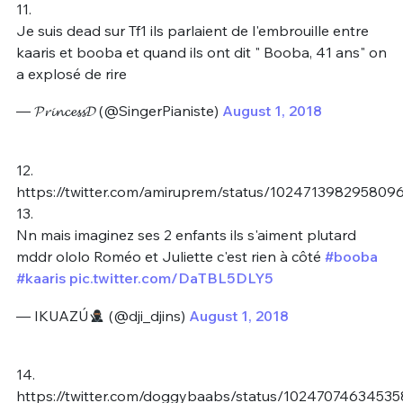
11.
Je suis dead sur Tf1 ils parlaient de l'embrouille entre
kaaris et booba et quand ils ont dit " Booba, 41 ans" on
a explosé de rire
— 𝓟𝓻𝓲𝓷𝓬𝓮𝓼𝓼𝓓 (@SingerPianiste)
August 1, 2018
12.
https://twitter.com/amiruprem/status/102471398295809
13.
Nn mais imaginez ses 2 enfants ils s'aiment plutard
mddr ololo Roméo et Juliette c'est rien à côté
#booba
#kaaris
pic.twitter.com/DaTBL5DLY5
— IKUAZÚ
(@dji_djins)
August 1, 2018
14.
https://twitter.com/doggybaabs/status/1024707463453