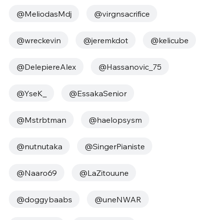
@MeliodasMdj
@virgnsacrifice
@wreckevin
@jeremkdot
@kelicube
@DelepiereAlex
@Hassanovic_75
@YseK_
@EssakaSenior
@Mstrbtman
@haelopsysm
@nutnutaka
@SingerPianiste
@Naaro69
@LaZitouune
@doggybaabs
@uneNWAR