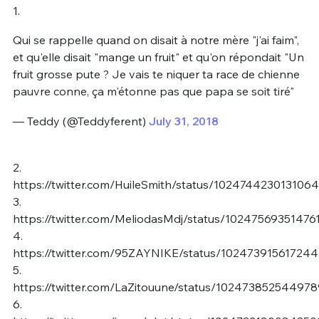
1.
Qui se rappelle quand on disait à notre mère "j'ai faim",
et qu'elle disait "mange un fruit" et qu'on répondait "Un
fruit grosse pute ? Je vais te niquer ta race de chienne
pauvre conne, ça m'étonne pas que papa se soit tiré"
— Teddy (@Teddyferent)
July 31, 2018
2.
https://twitter.com/HuileSmith/status/102474423013106
3.
https://twitter.com/MeliodasMdj/status/1024756935147
4.
https://twitter.com/95ZAYNIKE/status/10247391561724
5.
https://twitter.com/LaZitouune/status/10247385254497
6.