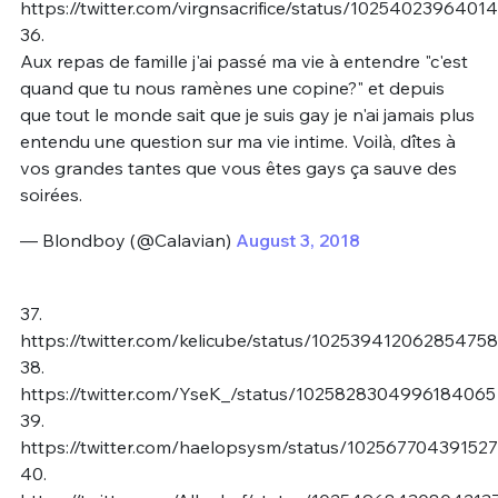
https://twitter.com/virgnsacrifice/status/1025402396401
36.
Aux repas de famille j'ai passé ma vie à entendre "c'est
quand que tu nous ramènes une copine?" et depuis
que tout le monde sait que je suis gay je n'ai jamais plus
entendu une question sur ma vie intime. Voilà, dîtes à
vos grandes tantes que vous êtes gays ça sauve des
soirées.
— Blondboy (@Calavian)
August 3, 2018
37.
https://twitter.com/kelicube/status/10253941206285475
38.
https://twitter.com/YseK_/status/1025828304996184065
39.
https://twitter.com/haelopsysm/status/10256770439152
40.