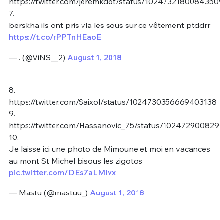
https://twitter.com/jeremkdot/status/102473218008435
7.
berskha ils ont pris vla les sous sur ce vêtement ptddrr
https://t.co/rPPTnHEaoE
— . (@ViNS__2)
August 1, 2018
8.
https://twitter.com/Saixol/status/1024730356669403138
9.
https://twitter.com/Hassanovic_75/status/10247290082
10.
Je laisse ici une photo de Mimoune et moi en vacances
au mont St Michel bisous les zigotos
pic.twitter.com/DEs7aLMIvx
— Mastu (@mastuu_)
August 1, 2018