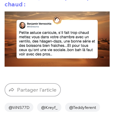
chaud :
Partager l'article
@ViNS77D
@Kreyf_
@Teddyferent