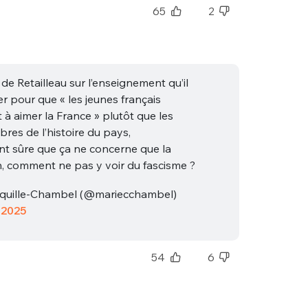
65
2
de Retailleau sur l’enseignement qu’il
r pour que « les jeunes français
à aimer la France » plutôt que les
res de l’histoire du pays,
nue !
Con
t sûre que ça ne concerne que la
n, comment ne pas y voir du fascisme ?
quille-Chambel (@mariecchambel)
 2025
PSEUDO
-vous proposer ?
54
6
MOT DE PASSE
s
Ma propre