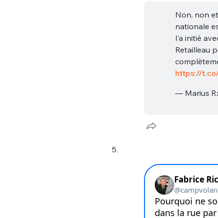
tweets
PASSWORD
*
Non, non et 
nationale es
l'a initié a
C'EST PARTI
Retailleau p
JE M'INS
complètemen
https://t.
— Marius R
5.