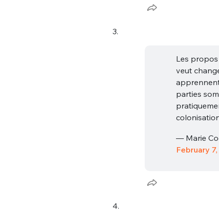
3.
Les propos 
veut change
apprennent 
parties somb
Bienve
pratiquemen
colonisatio
— Marie Co
February 7,
PSEUDO
*
VOTRE PARTICIPATION
Que souhaitez
EMAIL
*
Quelque
4.