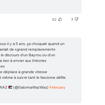
62
3
us il y a 5 ans, ça choquait quand un
rlait de «grand remplacement»
, le discours d’un Bayrou ou d’un
’a rien à envier aux théories
tes
se déplace à grande vitesse
t même à suivre tant le fascisme défile
 WAZ
(@SabrinaWazWaz)
February