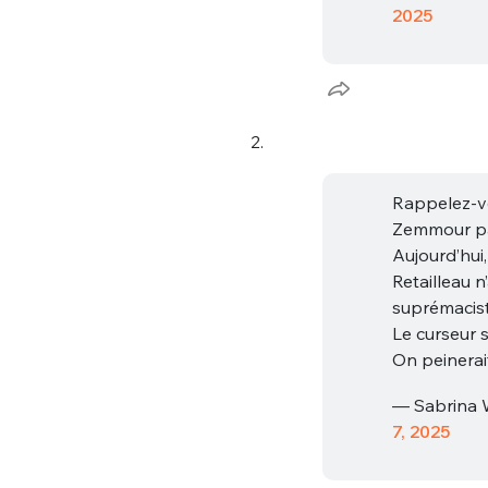
2025
2.
Rappelez-vo
Zemmour pa
Aujourd’hui
Retailleau n
suprémacis
Le curseur 
On peinerai
— Sabrina
7, 2025