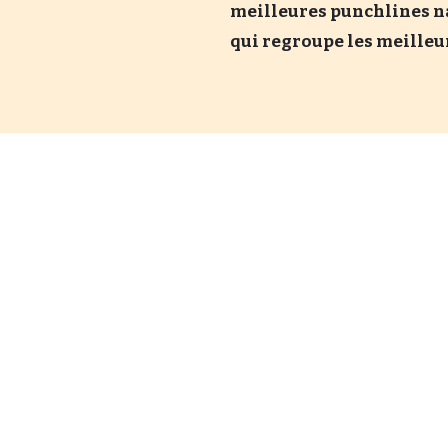
meilleures punchlines naz
qui regroupe les meilleur