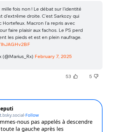
sélection
mille fois non ! Le débat sur l'identité
CO
t d'extrême droite. C'est Sarkozy qui
vec Hortefeux. Macron l'a repris avec
M'INSCRIRE
our faire plaisir aux fachos. Le PS perd
CRIS
t les pieds et est en plein naufrage.
ME CONNECTER
co/lhJAGHv2BF
x (@Marius_Rx)
February 7, 2025
53
5