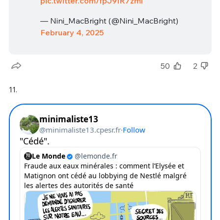
pic.twitter.com/fpJ9IR7zml
— Nini_MacBright (@Nini_MacBright)
February 4, 2025
50
2
11.