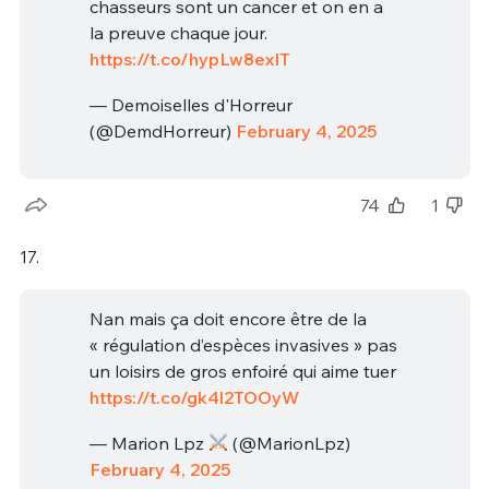
chasseurs sont un cancer et on en a
la preuve chaque jour.
https://t.co/hypLw8exIT
— Demoiselles d'Horreur
(@DemdHorreur)
February 4, 2025
74
1
17.
Nan mais ça doit encore être de la
« régulation d’espèces invasives » pas
un loisirs de gros enfoiré qui aime tuer
https://t.co/gk4l2TOOyW
— Marion Lpz
(@MarionLpz)
February 4, 2025