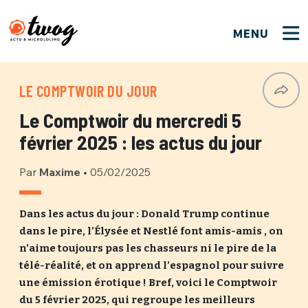
MENU
FERMER
FERMER
Bienvenue !
VOTRE PARTICIPATION
LE COMPTWOIR DU JOUR
Que souhaitez-vous proposer ?
JE M'INSCRIS
Le Comptwoir du mercredi 5
PSEUDO
*
Quelques tweets
février 2025 : les actus du jour
Connexion
Par
Maxime
•
05/02/2025
EMAIL
*
C'EST PARTI
PSEUDO
Ma propre sélection
Dans les actus du jour : Donald Trump continue
dans le pire, l’Élysée et Nestlé font amis-amis , on
PASSWORD
*
Mot de passe perdu ?
MOT DE PASSE
n’aime toujours pas les chasseurs ni le pire de la
M'INSCRIRE
télé-réalité, et on apprend l’espagnol pour suivre
une émission érotique ! Bref, voici le Comptwoir
ME CONNECTER
JE M'INSCRIS
du 5 février 2025, qui regroupe les meilleurs
CONNEXION