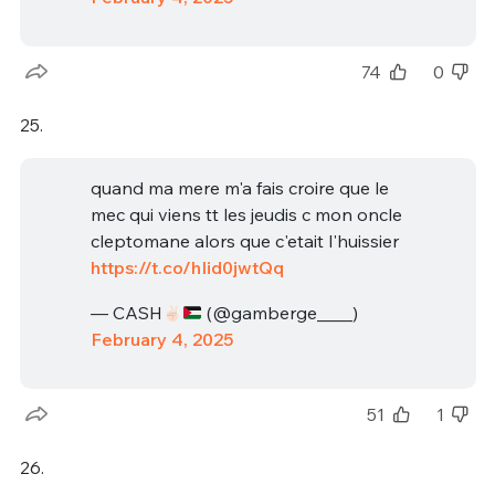
74
0
25.
quand ma mere m'a fais croire que le
mec qui viens tt les jeudis c mon oncle
cleptomane alors que c'etait l'huissier
https://t.co/hIid0jwtQq
— CASH
(@gamberge____)
February 4, 2025
51
1
26.