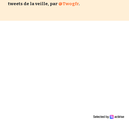
tweets de la veille, par
@Twogfr
.
Un Thread
C'EST PARTI