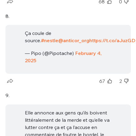
68
0
8.
Ça coule de
source.
#nestle
@anticor_org
https://t.co/aJuz
— Pipo (@Pipotache)
February 4,
2025
67
2
9.
Elle annonce aux gens qu’ils boivent
littéralement de la merde et qu’elle va
lutter contre ça et ça l’accuse en
commentaire de foutre le bordel, le