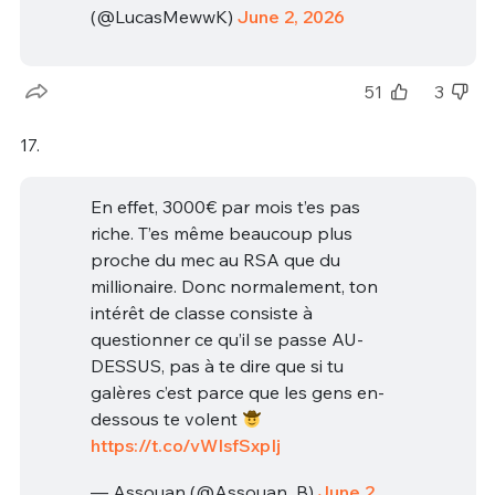
(@LucasMewwK)
June 2, 2026
51
3
17.
En effet, 3000€ par mois t’es pas
riche. T’es même beaucoup plus
proche du mec au RSA que du
millionaire. Donc normalement, ton
intérêt de classe consiste à
questionner ce qu’il se passe AU-
DESSUS, pas à te dire que si tu
galères c’est parce que les gens en-
dessous te volent
https://t.co/vWIsfSxpIj
— Assouan (@Assouan_B)
June 2,