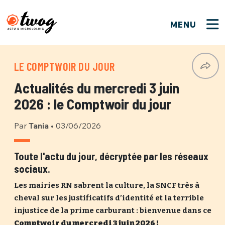
MENU
FERMER
FERMER
Bienvenue !
VOTRE PARTICIPATION
LE COMPTWOIR DU JOUR
Que souhaitez-vous proposer ?
JE M'INSCRIS
Actualités du mercredi 3 juin
PSEUDO
*
Quelques tweets
2026 : le Comptwoir du jour
Connexion
Par
Tania
•
03/06/2026
EMAIL
*
C'EST PARTI
PSEUDO
Ma propre sélection
Toute l'actu du jour, décryptée par les réseaux
sociaux.
PASSWORD
*
Mot de passe perdu ?
MOT DE PASSE
Les mairies RN sabrent la culture, la SNCF très à
M'INSCRIRE
cheval sur les justificatifs d’identité et la terrible
injustice de la prime carburant : bienvenue dans ce
ME CONNECTER
JE M'INSCRIS
Comptwoir du mercredi 3 juin 2026 !
CONNEXION