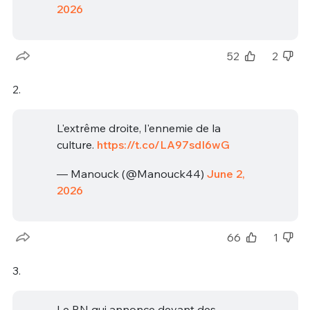
2026
52
2
2.
L'extrême droite, l'ennemie de la
culture.
https://t.co/LA97sdI6wG
— Manouck (@Manouck44)
June 2,
2026
66
1
3.
Le RN qui annonce devant des