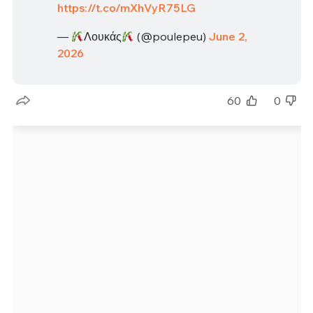
https://t.co/mXhVyR75LG
—
Λουκάς
(@poulepeu)
June 2,
2026
60
0