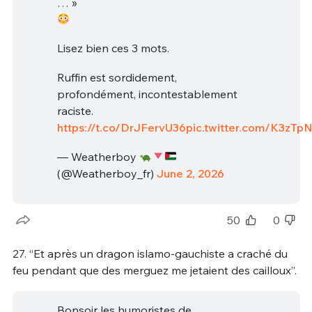
… »
Lisez bien ces 3 mots.
Ruffin est sordidement,
profondément, incontestablement
raciste.
https://t.co/DrJFervU36
pic.twitter.com/K3zT
— Weatherboy
(@Weatherboy_fr)
June 2, 2026
50
0
27. “Et après un dragon islamo-gauchiste a craché du
feu pendant que des merguez me jetaient des cailloux”.
Bonsoir les humoristes de