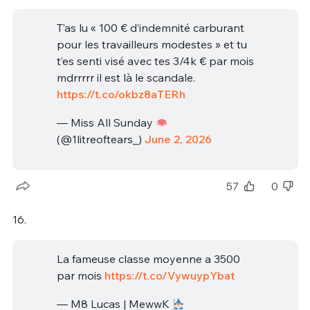
T’as lu « 100 € d’indemnité carburant
pour les travailleurs modestes » et tu
t’es senti visé avec tes 3/4k € par mois
mdrrrrr il est là le scandale.
https://t.co/okbz8aTERh
— Miss All Sunday
(@1litreoftears_)
June 2, 2026
57
0
16.
La fameuse classe moyenne a 3500
par mois
https://t.co/VywuypYbat
— M8 Lucas | MewwK