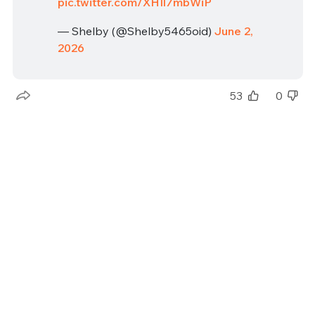
pic.twitter.com/XHIl7mbWiP
— Shelby (@Shelby5465oid)
June 2,
2026
53
0