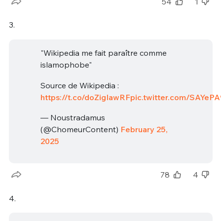
54
1
3.
"Wikipedia me fait paraître comme
islamophobe"
Source de Wikipedia :
https://t.co/doZigIawRF
pic.twitter.com/SAYeP
— Noustradamus
(@ChomeurContent)
February 25,
2025
78
4
4.