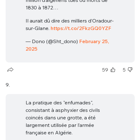
million d’algériens tués ou morts de
1830 à 1872…
Il aurait dû dire des milliers d’Oradour-
sur-Glane.
https://t.co/2FkzGQ0YZF
— Dono (@Sht_dono)
February 25,
2025
59
5
9.
La pratique des "enfumades",
consistant à asphyxier des civils
coincés dans une grotte, a été
largement utilisée par l’armée
française en Algérie.