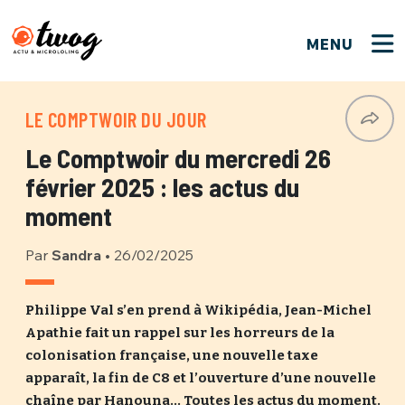
MENU
FERMER
FERMER
Bienvenue !
VOTRE PARTICIPATION
LE COMPTWOIR DU JOUR
Que souhaitez-vous proposer ?
JE M'INSCRIS
Le Comptwoir du mercredi 26
PSEUDO
*
Quelques tweets
février 2025 : les actus du
Connexion
moment
EMAIL
*
C'EST PARTI
PSEUDO
Par
Sandra
•
26/02/2025
Ma propre sélection
PASSWORD
*
Philippe Val s’en prend à Wikipédia, Jean-Michel
Mot de passe perdu ?
MOT DE PASSE
Apathie fait un rappel sur les horreurs de la
M'INSCRIRE
colonisation française, une nouvelle taxe
apparaît, la fin de C8 et l’ouverture d’une nouvelle
ME CONNECTER
JE M'INSCRIS
chaîne par Hanouna… Toutes les actus du moment.
CONNEXION