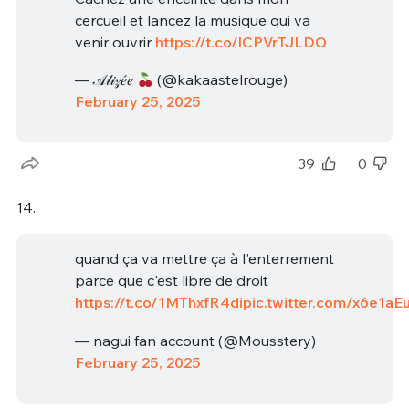
cercueil et lancez la musique qui va
venir ouvrir
https://t.co/lCPVrTJLDO
— 𝒜𝓁𝒾𝓏𝑒́𝑒
(@kakaastelrouge)
February 25, 2025
39
0
14.
quand ça va mettre ça à l'enterrement
parce que c'est libre de droit
https://t.co/1MThxfR4di
pic.twitter.com/x6e1aE
— nagui fan account (@Mousstery)
February 25, 2025