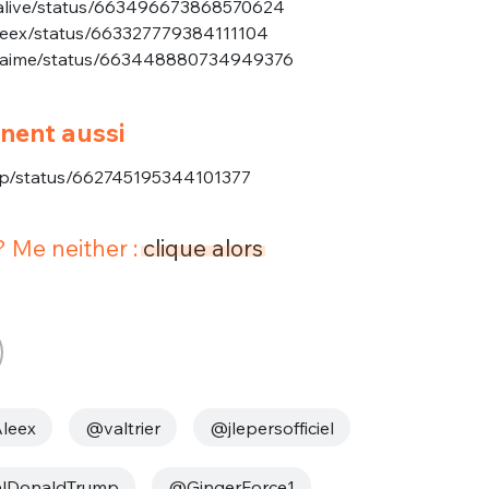
s_alive/status/663496673868570624
Aleex/status/663327779384111104
oiTaime/status/663448880734949376
inent aussi
orp/status/662745195344101377
? Me neither :
clique alors
leex
@valtrier
@jlepersofficiel
lDonaldTrump
@GingerForce1