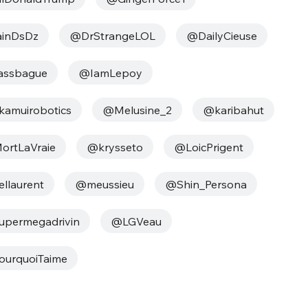
inDsDz
@DrStrangeLOL
@DailyCieuse
assbague
@IamLepoy
amuirobotics
@Melusine_2
@karibahut
rtLaVraie
@krysseto
@LoicPrigent
llaurent
@meussieu
@Shin_Persona
permegadrivin
@LGVeau
urquoiTaime