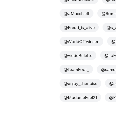
@JMucchielli
@Roma
@Freud_is_alive
@s_
@WorldOfTwinsen
@k
@ViedeBelette
@LaMo
@TeamFoot_
@samue
@enjoy_thenoise
@su
@MadamePeel21
@Po