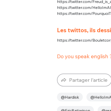
https://twitter.com/Freud_i
https://twitter.com/HelloIm
https://twitter.com/Pourqu
Les twittos, ils dess
https://twitter.com/Bouletc
Do you speak english 
Partager l'article
@Hardisk
@HelloImA
@EricRatiarison
@rea