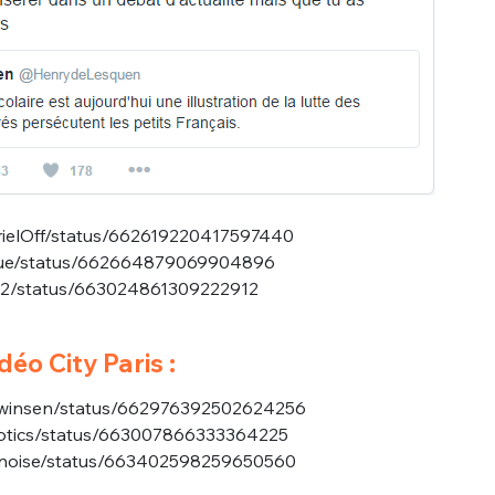
rielOff/status/662619220417597440
ague/status/662664879069904896
e_2/status/663024861309222912
déo City Paris :
fTwinsen/status/662976392502624256
obotics/status/663007866333364225
thenoise/status/663402598259650560