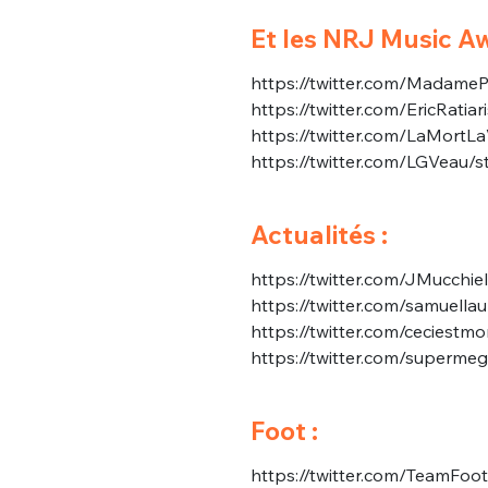
Et les NRJ Music Aw
https://twitter.com/Madame
https://twitter.com/EricRat
https://twitter.com/LaMort
https://twitter.com/LGVeau
Bienve
Actualités :
https://twitter.com/JMucchi
https://twitter.com/samuel
https://twitter.com/ceciest
PSEUDO
*
VOTRE PARTICIPATION
https://twitter.com/superm
Que souhaitez
EMAIL
*
Foot :
Quelque
https://twitter.com/TeamFo