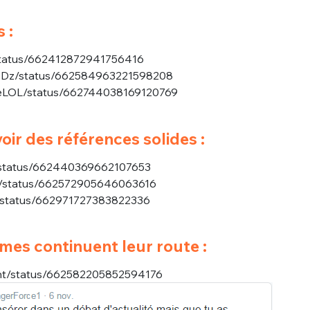
 :
/status/662412872941756416
DsDz/status/662584963221598208
ngeLOL/status/662744038169120769
voir des références solides :
o/status/662440369662107653
ut/status/662572905646063616
u/status/662971727383822336
es continuent leur route :
gent/status/662582205852594176