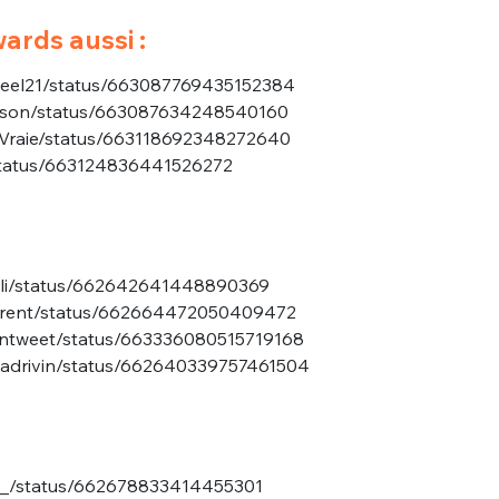
ards aussi :
Peel21/status/663087769435152384
iarison/status/663087634248540160
LaVraie/status/663118692348272640
/status/663124836441526272
nue !
Con
elli/status/662642641448890369
laurent/status/662664472050409472
montweet/status/663336080515719168
PSEUDO
egadrivin/status/662640339757461504
-vous proposer ?
MOT DE PASSE
s
Ma propre
ot_/status/662678833414455301