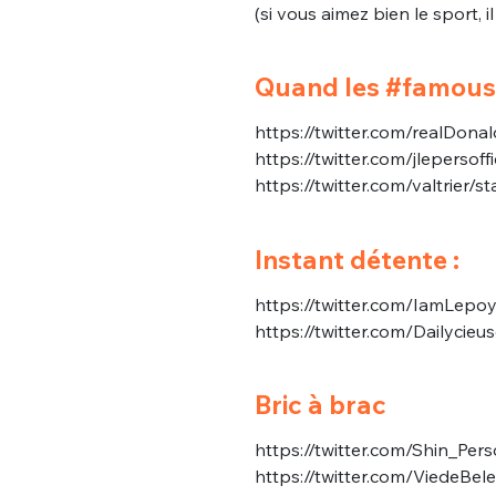
tweets
(si vous aimez bien le sport, i
PASSWORD
*
Quand les #famous 
C'EST PARTI
JE M'INS
https://twitter.com/realDo
https://twitter.com/jleperso
https://twitter.com/valtrie
Instant détente :
https://twitter.com/IamLep
https://twitter.com/Dailyci
Bric à brac
https://twitter.com/Shin_P
https://twitter.com/ViedeBe