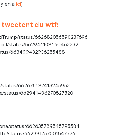
sélection
l y en a
ici
)
CO
tweetent du wtf:
M'INSCRIRE
CRIS
naldTrump/status/662682056590237696
ME CONNECTER
fficiel/status/662946108650463232
r/status/663499432936255488
oy/status/662675587413245953
euse/status/662941496270827520
ersona/status/662635789545795584
lette/status/662991757001547776