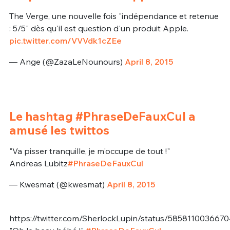
The Verge, une nouvelle fois "indépendance et retenue
: 5/5" dès qu'il est question d'un produit Apple.
pic.twitter.com/VVVdk1cZEe
— Ange (@ZazaLeNounours)
April 8, 2015
Le hashtag #PhraseDeFauxCul a
amusé les twittos
"Va pisser tranquille, je m'occupe de tout !"
Andreas Lubitz
#PhraseDeFauxCul
— Kwesmat (@kwesmat)
April 8, 2015
https://twitter.com/SherlockLupin/status/585811003667