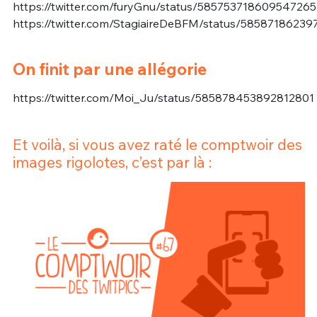
https://twitter.com/furyGnu/status/585753718609547265
https://twitter.com/StagiaireDeBFM/status/5858718623
On finit par une allégorie
https://twitter.com/Moi_Ju/status/585878453892812801
Et voilà, si vous avez raté le comptwoir des
images rigolotes, c’est par là :