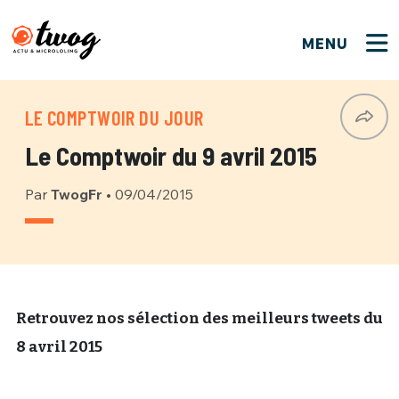
MENU
FERMER
FERMER
Bienvenue !
VOTRE PARTICIPATION
LE COMPTWOIR DU JOUR
Que souhaitez-vous proposer ?
JE M'INSCRIS
Le Comptwoir du 9 avril 2015
PSEUDO
*
Quelques tweets
Par
TwogFr
•
09/04/2015
Connexion
EMAIL
*
C'EST PARTI
PSEUDO
Ma propre sélection
PASSWORD
*
Mot de passe perdu ?
MOT DE PASSE
Retrouvez nos sélection des meilleurs tweets du
M'INSCRIRE
8 avril 2015
ME CONNECTER
JE M'INSCRIS
CONNEXION