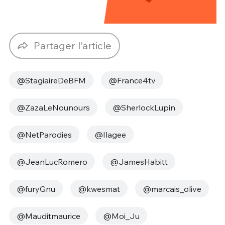
Partager l'article
@StagiaireDeBFM
@France4tv
@ZazaLeNounours
@SherlockLupin
@NetParodies
@Ilagee
@JeanLucRomero
@JamesHabitt
@furyGnu
@kwesmat
@marcais_olive
@Mauditmaurice
@Moi_Ju