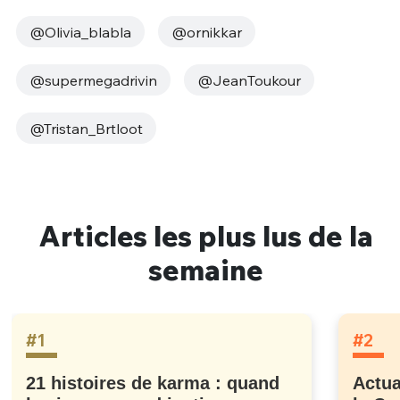
@Olivia_blabla
@ornikkar
@supermegadrivin
@JeanToukour
@Tristan_Brtloot
Articles les plus lus de la
semaine
#1
#2
21 histoires de karma : quand
Actua