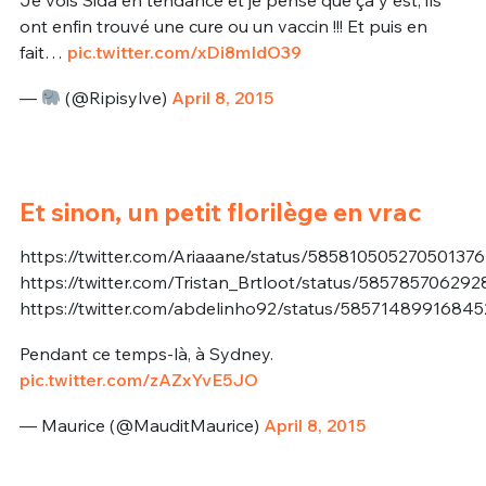
Je vois Sida en tendance et je pense que ça y est, ils
ont enfin trouvé une cure ou un vaccin !!! Et puis en
fait…
pic.twitter.com/xDi8mIdO39
—
(@Ripisylve)
April 8, 2015
Et sinon, un petit florilège en vrac
https://twitter.com/Ariaaane/status/585810505270501376
https://twitter.com/Tristan_Brtloot/status/58578570629
https://twitter.com/abdelinho92/status/5857148991684
Pendant ce temps-là, à Sydney.
pic.twitter.com/zAZxYvE5JO
— Maurice (@MauditMaurice)
April 8, 2015