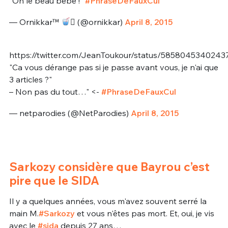
"Oh le beau bébé !"
#PhraseDeFauxCul
— Ornikkar™
 (@ornikkar)
April 8, 2015
https://twitter.com/JeanToukour/status/585804534024
"Ca vous dérange pas si je passe avant vous, je n'ai que
3 articles ?"
– Non pas du tout…" <-
#PhraseDeFauxCul
— netparodies (@NetParodies)
April 8, 2015
Sarkozy considère que Bayrou c’est
pire que le SIDA
Il y a quelques années, vous m'avez souvent serré la
main M.
#Sarkozy
et vous n'êtes pas mort. Et, oui, je vis
avec le
#sida
depuis 27 ans…