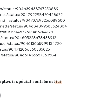
corp/status/904639438747250689
stance/status/904792298470428672
ruand__/status/904707693256089600
rGinette/status/904684899583524864
ic/status/904672613485744128
Guy/status/904605228678438912
eJaoul/status/904613665999134720
status/904712066560385025
oha/status/904661436567363584
omptwoir spécial rentrée est
ici