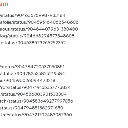
iam
ath/status/904636759987933184
2lafolie/status/904595164068548608
essaouti/status/904644079631380480
terblog/status/904668294577348608
jeu/status/904638573265252352
ice/status/904784720537550851
on/status/904782535825219584
tatus/904596026094473218
eProf/status/904719155357773824
bo/status/904586003901538304
ovitch/status/904583649277997056
t/status/904794851362971650
eletre/status/904721702483087360