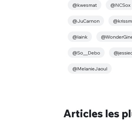
@kwesmat
@NCSox
@JuCarnon
@kriss
@laink
@WonderGine
@So__Debo
@jessie
Bienve
@MelanieJaoul
PSEUDO
*
VOTRE PARTICIPATION
Que souhaitez
Articles les p
EMAIL
*
Quelque