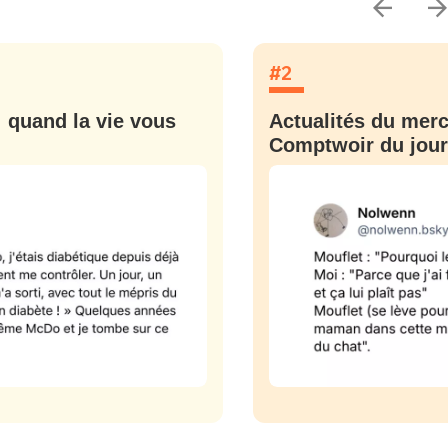
sélection
CO
#2
M'INSCRIRE
CRIS
: quand la vie vous
Actualités du mercr
ME CONNECTER
Comptwoir du jour