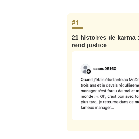
tweets
PASSWORD
*
#1
C'EST PARTI
JE M'INS
struites, elles lui
21 histoires de karma 
rend justice