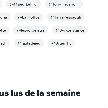
@MsieurLeProf
@Tony_Truand__
moha
@La_Pollice
@TaniaKessaouti
tte
@leprofdeletre
@Syrkonstance
cath
@fautedejeu
@UrgenTic
nue !
Con
PSEUDO
-vous proposer ?
lus lus de la semaine
MOT DE PASSE
s
Ma propre