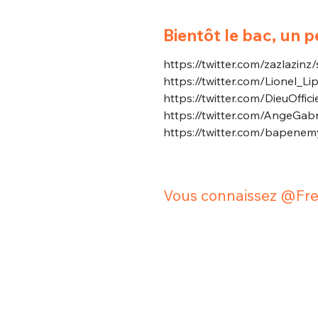
tweets
PASSWORD
*
Bientôt le bac, un p
C'EST PARTI
https://twitter.com/zazlazi
https://twitter.com/Lionel_L
JE M'INS
https://twitter.com/DieuOff
https://twitter.com/AngeGa
https://twitter.com/bapen
Vous connaissez @Fred