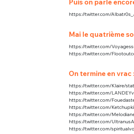
Puis on parle enco
https://twitter.com/Albatr0
Mai le quatrième soi
https://twitter.com/Voyage
https://twitter.com/Flootou
Bienve
On termine en vrac 
https://twitter.com/Klaire/
https://twitter.com/LANDE
PSEUDO
*
VOTRE PARTICIPATION
Que souhaitez
https://twitter.com/Foueda
https://twitter.com/Ketchu
https://twitter.com/Melodia
EMAIL
*
https://twitter.com/Ultran
Quelque
https://twitter.com/spiritu