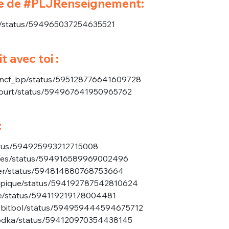
re de #PLJRenseignement:
s_/status/594965037254635521
t avec toi :
ssncf_bp/status/595128776641609728
tcourt/status/594967641950965762
nue !
Con
:
status/594925993212715008
Yves/status/594916589969002496
PSEUDO
-vous proposer ?
ster/status/594814880768753664
pkipique/status/594192787542810624
ne/status/594119219178004481
MOT DE PASSE
usAbitbol/status/594959444594675712
s
Ma propre
alvodka/status/594120970354438145