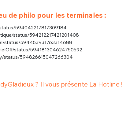
sélection
CO
eu de philo pour les terminales :
M'INSCRIRE
nz/status/594042217817309184
iptique/status/594212217421201408
CRIS
ME CONNECTER
iciel/status/594453931763314688
brielOff/status/594181304624750592
emy/status/594826615047266304
yGladieux ? Il vous présente La Hotline !