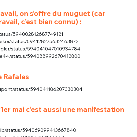
ravail, on s’offre du muguet (car
vail, c’est bien connu) :
s/status/594002812687749121
rtekoi/status/594128275632463872
burgler/status/594041047010934784
nale44/status/594088992670412800
e Rafales
_Dupont/status/594041186207330304
 1er mai c’est aussi une manifestation
erbib/status/594069099413667840