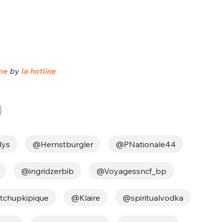
ine
by
la hotline
lys
@Hernstburgler
@PNationale44
@ingridzerbib
@Voyagessncf_bp
chupkipique
@Klaire
@spiritualvodka