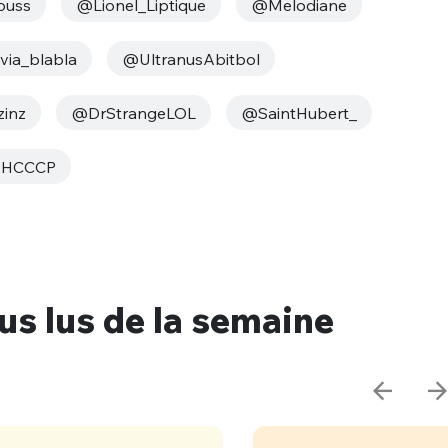
ouss
@Lionel_Liptique
@Melodiane
via_blabla
@UltranusAbitbol
zinz
@DrStrangeLOL
@SaintHubert_
HCCCP
lus lus de la semaine