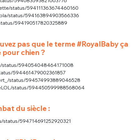
b/status/594083593821003776
sette/status/594111363674460160
blabla/status/594163894903566336
s/status/594190517820325889
ouvez pas que le terme #RoyalBaby ça
 pour chien ?
CP/status/594054048464171008
/status/594461479002361857
ubert_/status/594574993889046528
angeLOL/status/594450599988568064
mbat du siècle :
iou/status/594714691252920321