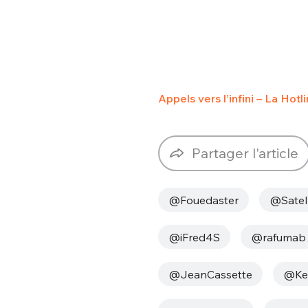
Appels vers l’infini – La Hotl
Partager l'article
@Fouedaster
@Satel
@iFred4S
@rafumab
@JeanCassette
@Ket