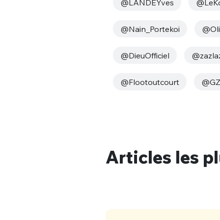
@LANDEYves
@LeK
@Nain_Portekoi
@Oli
@DieuOfficiel
@zazla
@Flootoutcourt
@GZ
Articles les p