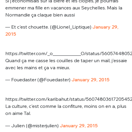
Si j'économisais sur la bière et les clopes, je pourrais
emmener ma fille en vacances aux Seychelles. Mais la
Normandie ça claque bien aussi
— Et c'est chouette. (@Lionel_Liptique)
January 29,
2015
https://twitter.com/_o____________O/status/560574480
Quand ça me casse les couilles de taper un mail, j'essaie
avec les mains et ça va mieux.
— Fouedaster (@Fouedaster)
January 29, 2015
https://twitter.com/karibahut/status/5607480361720545
La culture, c'est comme la confiture, moins on en a, plus
on aime Tal.
— Julien (@misterjulien)
January 29, 2015