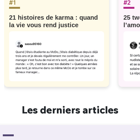
#1
#2
21 histoires de karma : quand
25 tw
la vie vous rend justice
l’amo
#629
Les derniers articles