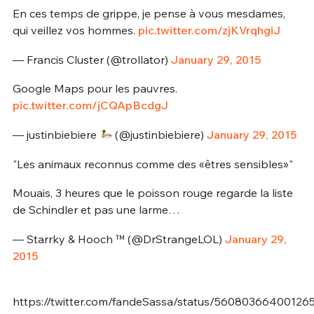
En ces temps de grippe, je pense à vous mesdames,
qui veillez vos hommes.
pic.twitter.com/zjKVrqhgiJ
— Francis Cluster (@trollator)
January 29, 2015
Google Maps pour les pauvres.
pic.twitter.com/jCQApBcdgJ
— justinbiebiere
(@justinbiebiere)
January 29, 2015
"Les animaux reconnus comme des «êtres sensibles»"
Mouais, 3 heures que le poisson rouge regarde la liste
de Schindler et pas une larme…
— Starrky & Hooch ™️ (@DrStrangeLOL)
January 29,
2015
https://twitter.com/fandeSassa/status/56080366400126