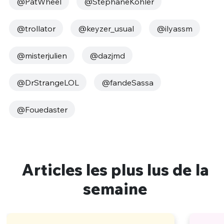
@PatWheel
@StephaneKohler
@trollator
@keyzer_usual
@ilyassm
@misterjulien
@dazjmd
@DrStrangeLOL
@fandeSassa
@Fouedaster
Articles les plus lus de la
semaine