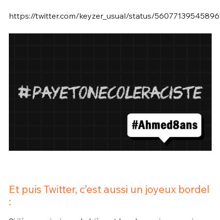
https://twitter.com/keyzer_usual/status/5607713954589
Et puis Twitter, c’est aussi un joyeux bordel
: