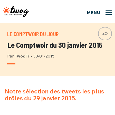
MENU
FERMER
FERMER
Bienvenue !
VOTRE PARTICIPATION
LE COMPTWOIR DU JOUR
Que souhaitez-vous proposer ?
JE M'INSCRIS
Le Comptwoir du 30 janvier 2015
PSEUDO
*
Quelques tweets
Par
TwogFr
•
30/01/2015
Connexion
EMAIL
*
C'EST PARTI
PSEUDO
Ma propre sélection
PASSWORD
*
Notre sélection des tweets les plus
Mot de passe perdu ?
MOT DE PASSE
drôles du 29 janvier 2015.
M'INSCRIRE
ME CONNECTER
JE M'INSCRIS
CONNEXION