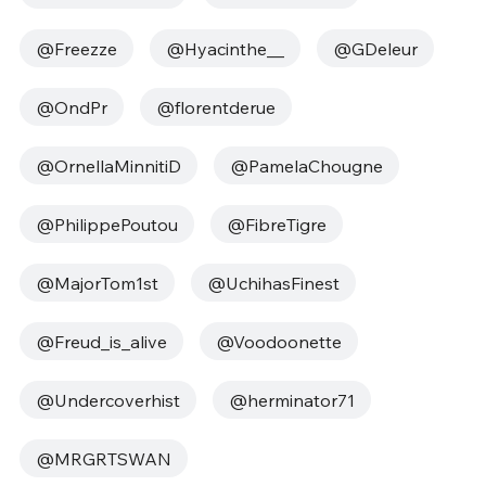
@Freezze
@Hyacinthe__
@GDeleur
@OndPr
@florentderue
@OrnellaMinnitiD
@PamelaChougne
@PhilippePoutou
@FibreTigre
@MajorTom1st
@UchihasFinest
@Freud_is_alive
@Voodoonette
@Undercoverhist
@herminator71
@MRGRTSWAN