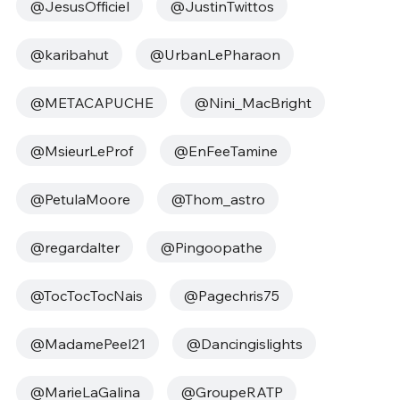
@JesusOfficiel
@JustinTwittos
@karibahut
@UrbanLePharaon
@METACAPUCHE
@Nini_MacBright
@MsieurLeProf
@EnFeeTamine
@PetulaMoore
@Thom_astro
@regardalter
@Pingoopathe
@TocTocTocNais
@Pagechris75
@MadamePeel21
@Dancingislights
@MarieLaGalina
@GroupeRATP