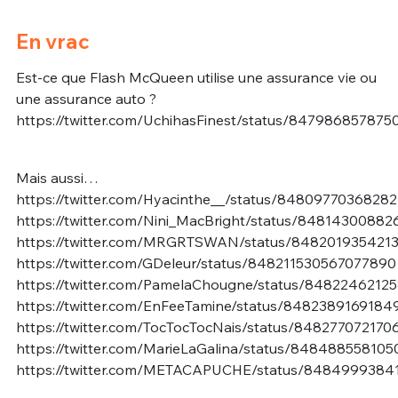
En vrac
Est-ce que Flash McQueen utilise une assurance vie ou
une assurance auto ?
https://twitter.com/UchihasFinest/status/84798685787
Mais aussi…
https://twitter.com/Hyacinthe__/status/8480977036828
https://twitter.com/Nini_MacBright/status/8481430088
https://twitter.com/MRGRTSWAN/status/848201935421
https://twitter.com/GDeleur/status/848211530567077890
https://twitter.com/PamelaChougne/status/8482246212
https://twitter.com/EnFeeTamine/status/848238916918
https://twitter.com/TocTocTocNais/status/848277072170
https://twitter.com/MarieLaGalina/status/848488558105
https://twitter.com/METACAPUCHE/status/8484999384