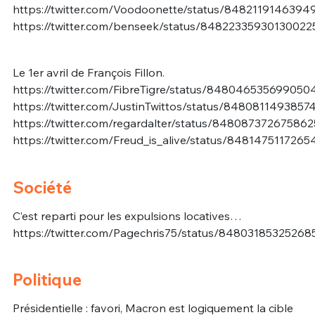
https://twitter.com/Voodoonette/status/848211914639
https://twitter.com/benseek/status/84822335930130022
Le 1er avril de François Fillon.
https://twitter.com/FibreTigre/status/848046535699050
https://twitter.com/JustinTwittos/status/848081149385
https://twitter.com/regardalter/status/84808737267586
https://twitter.com/Freud_is_alive/status/848147511726
Société
C’est reparti pour les expulsions locatives…
https://twitter.com/Pagechris75/status/8480318532526
Politique
Présidentielle : favori, Macron est logiquement la cible