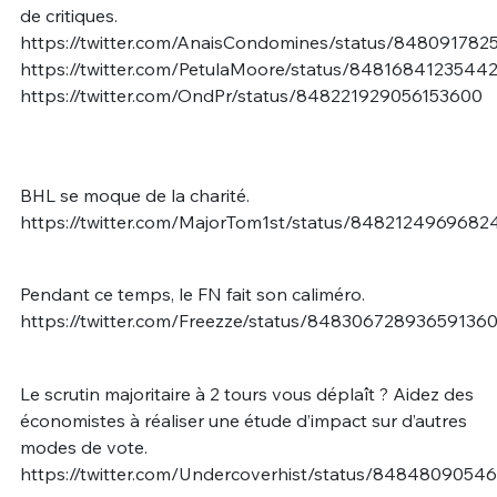
de critiques.
https://twitter.com/AnaisCondomines/status/84809178
https://twitter.com/PetulaMoore/status/8481684123544
https://twitter.com/OndPr/status/848221929056153600
BHL se moque de la charité.
https://twitter.com/MajorTom1st/status/8482124969682
Pendant ce temps, le FN fait son caliméro.
https://twitter.com/Freezze/status/84830672893659136
Le scrutin majoritaire à 2 tours vous déplaît ? Aidez des
économistes à réaliser une étude d’impact sur d’autres
modes de vote.
https://twitter.com/Undercoverhist/status/8484809054