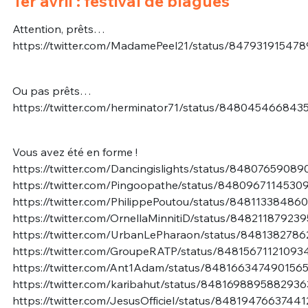
1er avril : festival de blagues
Attention, prêts…
https://twitter.com/MadamePeel21/status/84793191547
Ou pas prêts…
https://twitter.com/herminator71/status/848045466843
Vous avez été en forme !
https://twitter.com/Dancingislights/status/8480765908
https://twitter.com/Pingoopathe/status/8480967114530
https://twitter.com/PhilippePoutou/status/8481133848
https://twitter.com/OrnellaMinnitiD/status/84821187923
https://twitter.com/UrbanLePharaon/status/848138278
https://twitter.com/GroupeRATP/status/84815671121093
https://twitter.com/Ant1Adam/status/848166347490156
https://twitter.com/karibahut/status/8481698895882936
https://twitter.com/JesusOfficiel/status/8481947663744