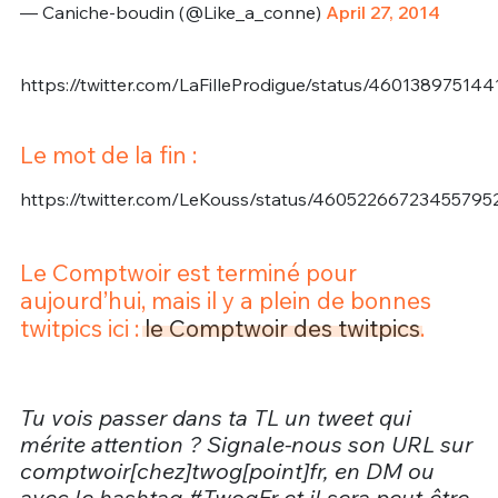
— Caniche-boudin (@Like_a_conne)
April 27, 2014
https://twitter.com/LaFilleProdigue/status/46013897514
Le mot de la fin :
https://twitter.com/LeKouss/status/46052266723455795
Le Comptwoir est terminé pour
aujourd’hui, mais il y a plein de bonnes
twitpics ici :
le Comptwoir des twitpics
.
Tu vois passer dans ta TL un tweet qui
mérite attention ? Signale-nous son URL sur
comptwoir[chez]twog[point]fr, en DM ou
avec le hashtag #TwogFr et il sera peut-être