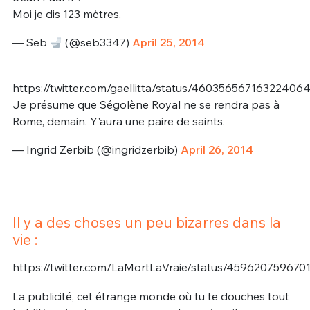
Moi je dis 123 mètres.
— Seb
(@seb3347)
April 25, 2014
https://twitter.com/gaellitta/status/46035656716322406
Je présume que Ségolène Royal ne se rendra pas à
Rome, demain. Y'aura une paire de saints.
— Ingrid Zerbib (@ingridzerbib)
April 26, 2014
Il y a des choses un peu bizarres dans la
vie :
https://twitter.com/LaMortLaVraie/status/459620759670
La publicité, cet étrange monde où tu te douches tout