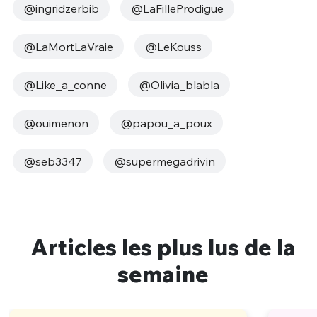
@ingridzerbib
@LaFilleProdigue
@LaMortLaVraie
@LeKouss
@Like_a_conne
@Olivia_blabla
@ouimenon
@papou_a_poux
@seb3347
@supermegadrivin
Articles les plus lus de la
semaine