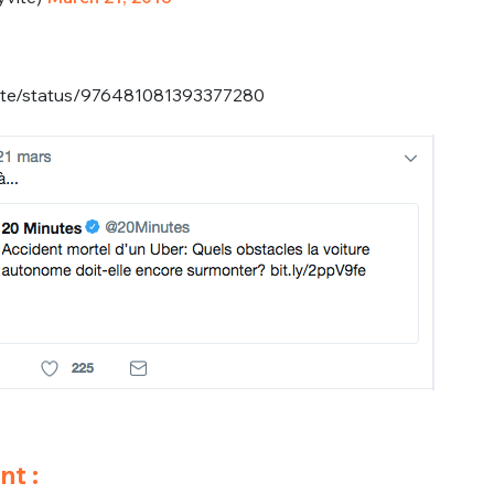
aute/status/976481081393377280
nt :