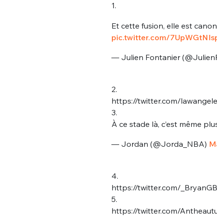
1.
Et cette fusion, elle est cano
pic.twitter.com/7UpWGtNIs
— Julien Fontanier (@Julien
2.
https://twitter.com/lawange
3.
À ce stade là, c’est même plu
— Jordan (@Jorda_NBA)
Ma
4.
https://twitter.com/_Bryan
5.
https://twitter.com/Anthea