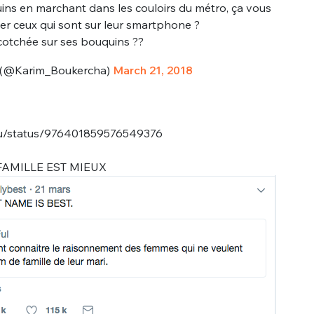
sélection
uins en marchant dans les couloirs du métro, ça vous
r ceux qui sont sur leur smartphone ?
CO
scotchée sur ses bouquins ??
M'INSCRIRE
. (@Karim_Boukercha)
March 21, 2018
CRIS
ME CONNECTER
hou/status/976401859576549376
AMILLE EST MIEUX