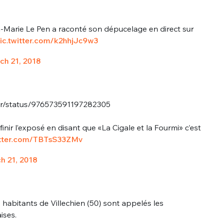
-Marie Le Pen a raconté son dépucelage en direct sur
ic.twitter.com/k2hhjJc9w3
ch 21, 2018
hr/status/976573591197282305
inir l’exposé en disant que «La Cigale et la Fourmi» c’est
itter.com/TBTsS33ZMv
h 21, 2018
 habitants de Villechien (50) sont appelés les
ises.