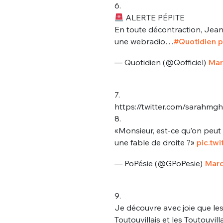
6.
ALERTE PÉPITE
En toute décontraction, Jean
une webradio…
#Quotidien
p
— Quotidien (@Qofficiel)
Mar
7.
https://twitter.com/sarahmg
8.
«Monsieur, est-ce qu’on peut f
une fable de droite ?»
pic.tw
— PoPésie (@GPoPesie)
Marc
9.
Je découvre avec joie que les
Toutouvillais et les Toutouvilla