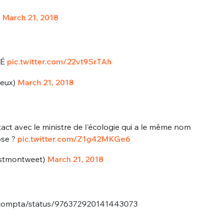
)
March 21, 2018
LÉ
pic.twitter.com/22vt9SrTAh
eux)
March 21, 2018
nue !
Con
tact avec le ministre de l'écologie qui a le même nom
ose ?
pic.twitter.com/Z1g42MKGe6
PSEUDO
estmontweet)
March 21, 2018
-vous proposer ?
MOT DE PASSE
lacompta/status/976372920141443073
s
Ma propre