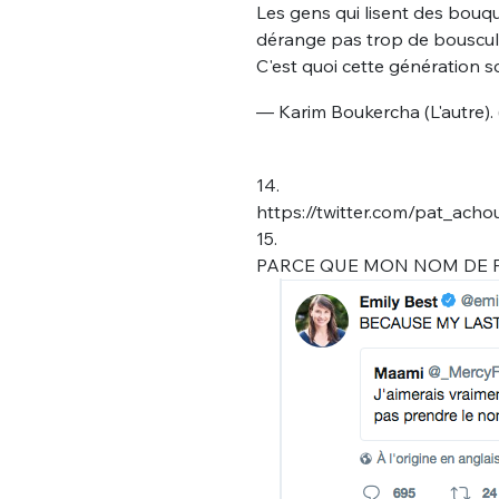
tweets
Les gens qui lisent des bouq
PASSWORD
*
dérange pas trop de bouscule
C'est quoi cette génération 
C'EST PARTI
— Karim Boukercha (L'autre)
JE M'INS
14.
https://twitter.com/pat_ac
15.
PARCE QUE MON NOM DE F