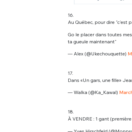
16.
Au Québec, pour dire "c'est par
Go le placer dans toutes mes 
ta gueule maintenant"
— Alex (@Ukechouquette)
M
17.
Dans «Un gars, une fille» Jea
— Walka (@Ka_Kawal)
March
18.
À VENDRE : 1 gant (première
— Yves Hirschfeld (@Monpsy