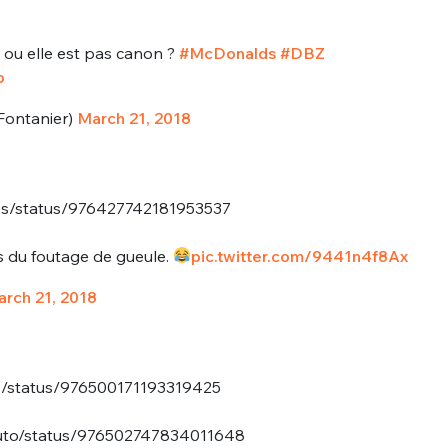
n ou elle est pas canon ?
#McDonalds
#DBZ
p
Fontanier)
March 21, 2018
les/status/976427742181953537
s du foutage de gueule.
pic.twitter.com/9441n4f8Ax
rch 21, 2018
GB/status/976500171193319425
ututo/status/976502747834011648