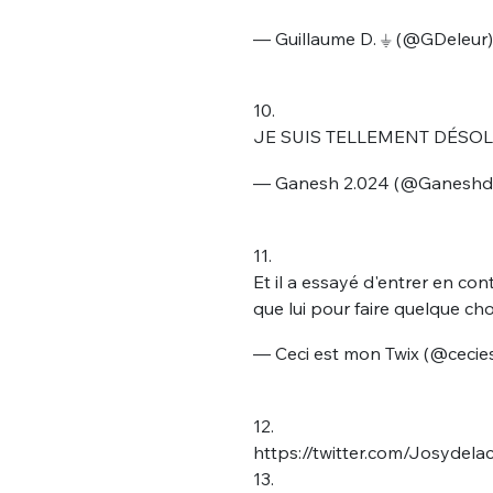
— Guillaume D. ⏚ (@GDeleur
10.
JE SUIS TELLEMENT DÉSO
— Ganesh 2.024 (@Ganeshd
Bienve
11.
Et il a essayé d'entrer en con
que lui pour faire quelque ch
PSEUDO
*
VOTRE PARTICIPATION
— Ceci est mon Twix (@ceci
Que souhaitez
12.
EMAIL
*
https://twitter.com/Josyde
Quelque
13.