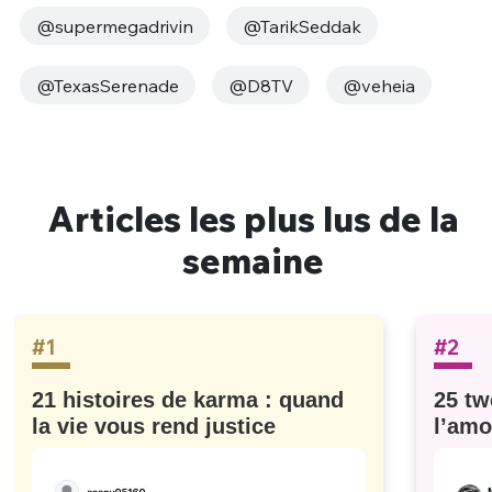
@supermegadrivin
@TarikSeddak
@TexasSerenade
@D8TV
@veheia
Articles les plus lus de la
semaine
#1
#2
21 histoires de karma : quand
25 tw
la vie vous rend justice
l’amo
#629