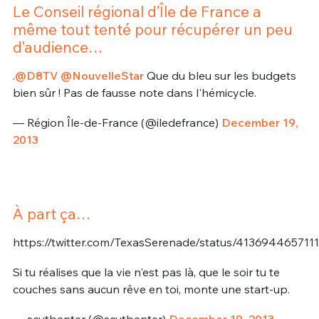
Le Conseil régional d’Île de France a
même tout tenté pour récupérer un peu
d’audience…
.
@D8TV
@NouvelleStar
Que du bleu sur les budgets
bien sûr ! Pas de fausse note dans l'hémicycle.
— Région Île-de-France (@iledefrance)
December 19,
2013
À part ça…
https://twitter.com/TexasSerenade/status/413694465711
Si tu réalises que la vie n'est pas là, que le soir tu te
couches sans aucun rêve en toi, monte une start-up.
— scutbanter (@scutbanter)
December 19, 2013