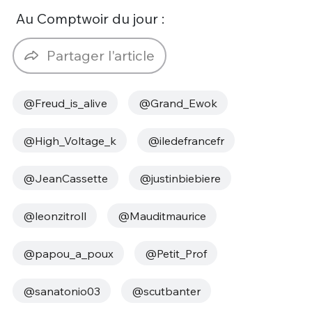
Au Comptwoir du jour :
Partager l'article
@Freud_is_alive
@Grand_Ewok
@High_Voltage_k
@iledefrancefr
@JeanCassette
@justinbiebiere
@leonzitroll
@Mauditmaurice
@papou_a_poux
@Petit_Prof
@sanatonio03
@scutbanter