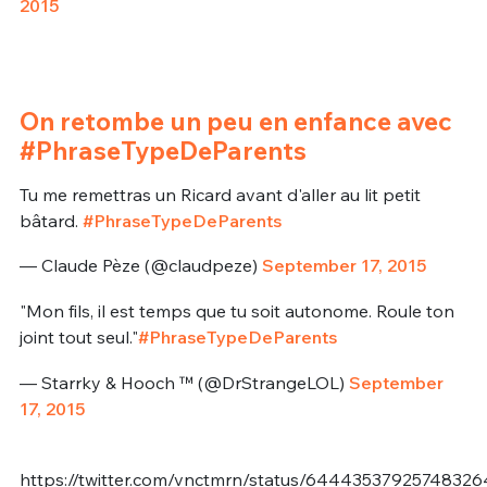
2015
On retombe un peu en enfance avec
#PhraseTypeDeParents
Tu me remettras un Ricard avant d'aller au lit petit
bâtard.
#PhraseTypeDeParents
— Claude Pèze (@claudpeze)
September 17, 2015
"Mon fils, il est temps que tu soit autonome. Roule ton
joint tout seul."
#PhraseTypeDeParents
— Starrky & Hooch ™️ (@DrStrangeLOL)
September
17, 2015
https://twitter.com/vnctmrn/status/64443537925748326