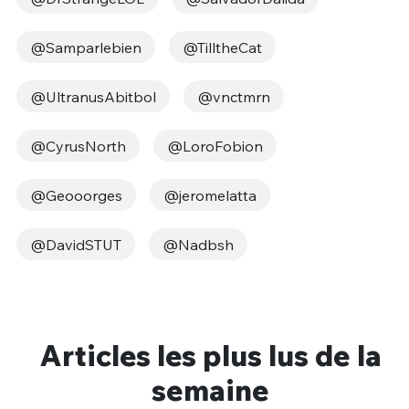
@Samparlebien
@TilltheCat
@UltranusAbitbol
@vnctmrn
@CyrusNorth
@LoroFobion
@Geooorges
@jeromelatta
@DavidSTUT
@Nadbsh
Articles les plus lus de la
semaine