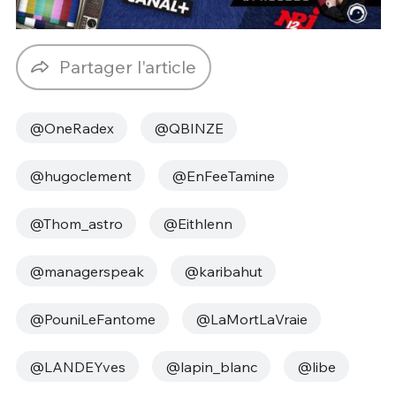
Partager l'article
@OneRadex
@QBINZE
@hugoclement
@EnFeeTamine
@Thom_astro
@Eithlenn
@managerspeak
@karibahut
@PouniLeFantome
@LaMortLaVraie
@LANDEYves
@lapin_blanc
@libe