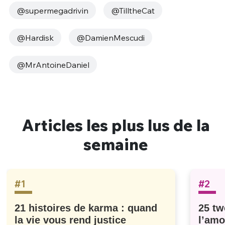
@supermegadrivin
@TilltheCat
@Hardisk
@DamienMescudi
@MrAntoineDaniel
Articles les plus lus de la
semaine
#1
#2
21 histoires de karma : quand
25 tw
la vie vous rend justice
l’amo