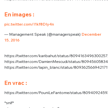
En images :
pic.twitter.com/I1kf8DIy4n
— Management Speak (@managerspeak)
December
15, 2016
https://twitter.com/karibahut/status/809416349630025
https://twitter.com/DamienMescudi/status/8094560583
https://twitter.com/lapin_blanc/status/809362566942171
En vrac :
https://twitter.com/PouniLeFantome/status/809409245
*snif*