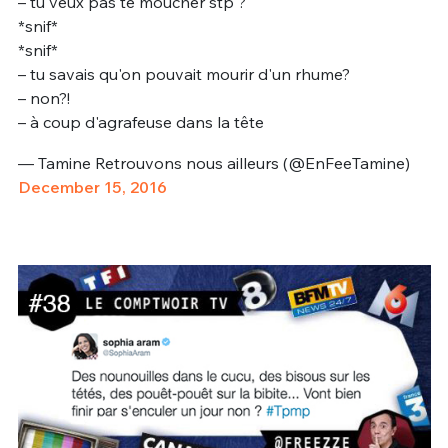
– tu veux pas te moucher stp ?
*snif*
*snif*
– tu savais qu'on pouvait mourir d'un rhume?
– non?!
– à coup d'agrafeuse dans la tête
— Tamine Retrouvons nous ailleurs (@EnFeeTamine)
December 15, 2016