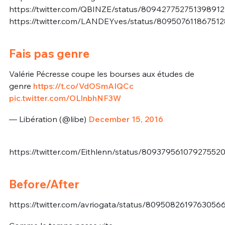
https://twitter.com/QBINZE/status/809427752751398912
https://twitter.com/LANDEYves/status/80950761186751
Fais pas genre
Valérie Pécresse coupe les bourses aux études de
genre
https://t.co/VdOSmAIQCc
pic.twitter.com/OLlnbhNF3W
— Libération (@libe)
December 15, 2016
https://twitter.com/Eithlenn/status/80937956107927552
Before/After
https://twitter.com/avriogata/status/8095082619763056