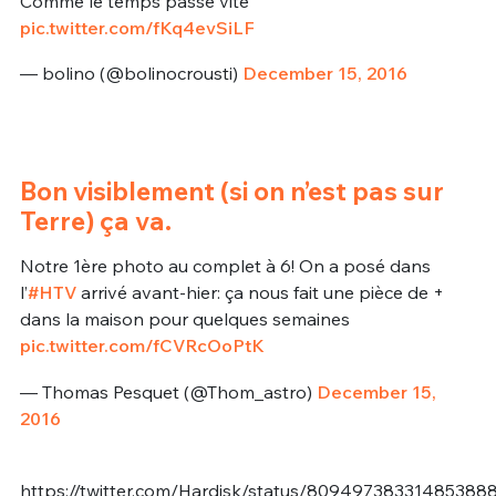
Comme le temps passe vite
pic.twitter.com/fKq4evSiLF
— bolino (@bolinocrousti)
December 15, 2016
Bon visiblement (si on n’est pas sur
Terre) ça va.
Notre 1ère photo au complet à 6! On a posé dans
l’
#HTV
arrivé avant-hier: ça nous fait une pièce de +
dans la maison pour quelques semaines
pic.twitter.com/fCVRcOoPtK
— Thomas Pesquet (@Thom_astro)
December 15,
2016
https://twitter.com/Hardisk/status/80949738331485388