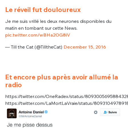
Le réveil fut douloureux
Je me suis vrillé les deux neurones disponibles du
matin en tombant sur cette News.
pic.twitter.com/wBHa2OG8iV
— Till the Cat (@TilltheCat)
December 15, 2016
Et encore plus après avoir allumé la
radio
https://twitter.com/OneRadex/status/809300569588432
https://twitter.com/LaMortLaVraie/status/80931049789