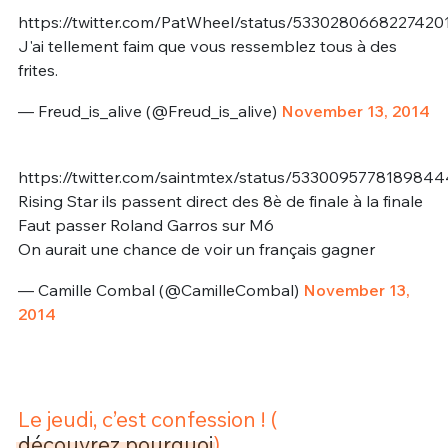
https://twitter.com/PatWheel/status/5330280668227420
J'ai tellement faim que vous ressemblez tous à des
frites.
— Freud_is_alive (@Freud_is_alive)
November 13, 2014
https://twitter.com/saintmtex/status/533009577818984
Rising Star ils passent direct des 8è de finale à la finale
Faut passer Roland Garros sur M6
On aurait une chance de voir un français gagner
— Camille Combal (@CamilleCombal)
November 13,
2014
Le jeudi, c’est confession ! (
découvrez pourquoi
)