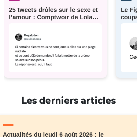
25 tweets drôles sur le sexe et
Le Fi
l’amour : Comptwoir de Lola
coupa
#629
à eux)
Les derniers articles
Actualités du jeudi 6 août 2026 : le