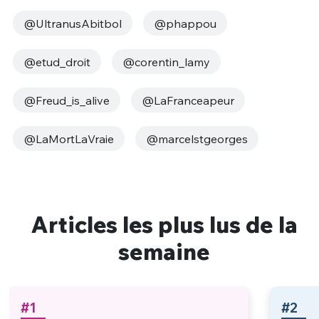
@UltranusAbitbol
@phappou
@etud_droit
@corentin_lamy
@Freud_is_alive
@LaFranceapeur
@LaMortLaVraie
@marcelstgeorges
Articles les plus lus de la
semaine
#1
#2