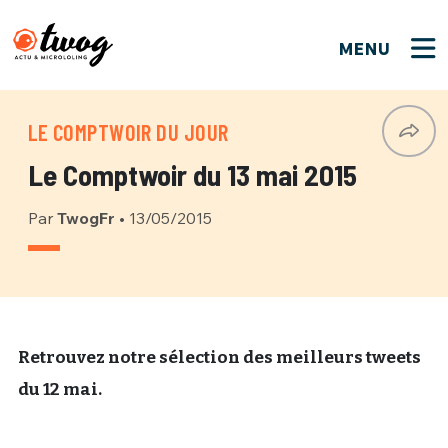
MENU
FERMER
FERMER
Bienvenue !
VOTRE PARTICIPATION
LE COMPTWOIR DU JOUR
Que souhaitez-vous proposer ?
JE M'INSCRIS
Le Comptwoir du 13 mai 2015
PSEUDO
*
Quelques tweets
Par
TwogFr
•
13/05/2015
Connexion
EMAIL
*
C'EST PARTI
PSEUDO
Ma propre sélection
PASSWORD
*
Mot de passe perdu ?
MOT DE PASSE
Retrouvez notre sélection des meilleurs tweets
M'INSCRIRE
du 12 mai.
ME CONNECTER
JE M'INSCRIS
CONNEXION