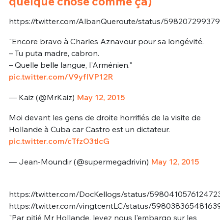
quelque chose comme ça)
https://twitter.com/AlbanQueroute/status/59820729937
"Encore bravo à Charles Aznavour pour sa longévité.
– Tu puta madre, cabron.
– Quelle belle langue, l'Arménien."
pic.twitter.com/V9yfIVP12R
— Kaiz (@MrKaiz)
May 12, 2015
Moi devant les gens de droite horrifiés de la visite de
Hollande à Cuba car Castro est un dictateur.
pic.twitter.com/cTfzO3tlcG
— Jean-Moundir (@supermegadrivin)
May 12, 2015
https://twitter.com/DocKellogs/status/598041057612472
https://twitter.com/vingtcentLC/status/5980383654816
"Par pitié Mr Hollande, levez nous l'embargo sur les