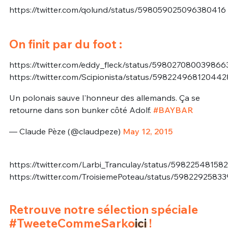
https://twitter.com/qolund/status/598059025096380416
On finit par du foot :
https://twitter.com/eddy_fleck/status/59802708003986
https://twitter.com/Scipionista/status/598224968120442
Un polonais sauve l'honneur des allemands. Ça se
retourne dans son bunker côté Adolf.
#BAYBAR
— Claude Pèze (@claudpeze)
May 12, 2015
https://twitter.com/Larbi_Tranculay/status/5982254815
https://twitter.com/TroisiemePoteau/status/5982292583
Retrouve notre sélection spéciale
#TweeteCommeSarko
ici
!