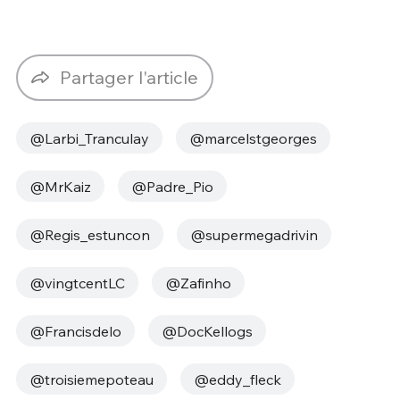
Partager l'article
@Larbi_Tranculay
@marcelstgeorges
@MrKaiz
@Padre_Pio
@Regis_estuncon
@supermegadrivin
@vingtcentLC
@Zafinho
@Francisdelo
@DocKellogs
@troisiemepoteau
@eddy_fleck