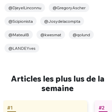
@DjeyelLinconnu
@GregoryAscher
@Scipionista
@Josydelacompta
@MateuilB
@kwesmat
@qolund
@LANDEYves
Articles les plus lus de la
semaine
#1
#2