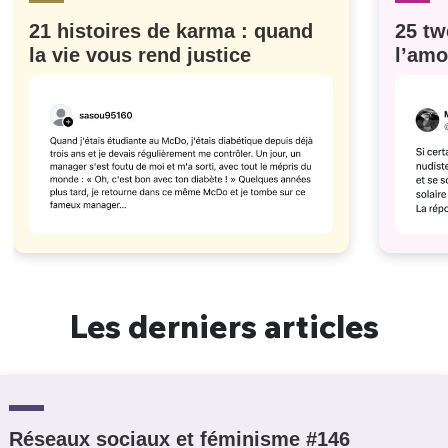
21 histoires de karma : quand
25 tw
la vie vous rend justice
l’amo
#629
Les derniers articles
Réseaux sociaux et féminisme #146