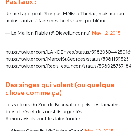
Pas faux :
Je me tape peut-être pas Mélissa Theriau, mais moi au
moins j'arrive à faire mes lacets sans problème.
— Le Maillon Fiable (@DjeyelLinconnu)
May 12, 2015
https://twitter.com/LANDEYves/status/5982030442501
https://twitter.com/MarcelStGeorges/status/5981159523
https://twitter.com/Regis_estuncon/status/59802873718
Des singes qui volent (ou quelque
chose comme ça)
Les voleurs du Zoo de Beauval ont pris des tamarins-
lions dorés et des ouistitis argentés.
A mon avis ils vont les faire fondre.
— Simon Gosselin (@ChubbyCoon)
May 12, 2015