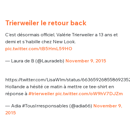
Trierweiler le retour back
C'est désormais officiel, Valérie Trierweiler a 13 ans et
demi et s'habille chez New Look.
pic.twitter.com/tB5HmL59HO
— Laura de B (@Lauradeb)
November 9, 2015
https://twitter.com/LisaWlm/status/66365926855869235
Hollande a hésité ce matin à mettre ce tee-shirt en
réponse à
#trierweiler
pic.twitter.com/oW9hV7DJZm
— Adia #TousIrresponsables (@adia66)
November 9,
2015