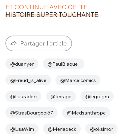
ET CONTINUE AVEC CETTE
HISTOIRE SUPER TOUCHANTE
Partager l'article
@duanyer
@PaulBlaque1
@Freud_is_alive
@Marcelcomics
@Lauradeb
@Imrage
@legrugru
@StrasBourgeoi67
@Medsanthrope
@LisaWlm
@Meriadeck
@oksimor