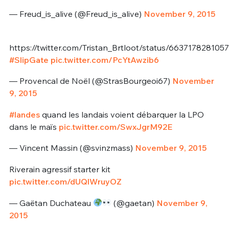
— Freud_is_alive (@Freud_is_alive)
November 9, 2015
https://twitter.com/Tristan_Brtloot/status/663717828105
#SlipGate
pic.twitter.com/PcYtAwzib6
— Provencal de Noël (@StrasBourgeoi67)
November
9, 2015
#landes
quand les landais voient débarquer la LPO
dans le maïs
pic.twitter.com/SwxJgrM92E
— Vincent Massin (@svinzmass)
November 9, 2015
Riverain agressif starter kit
pic.twitter.com/dUQlWruyOZ
— Gaëtan Duchateau
(@gaetan)
November 9,
2015