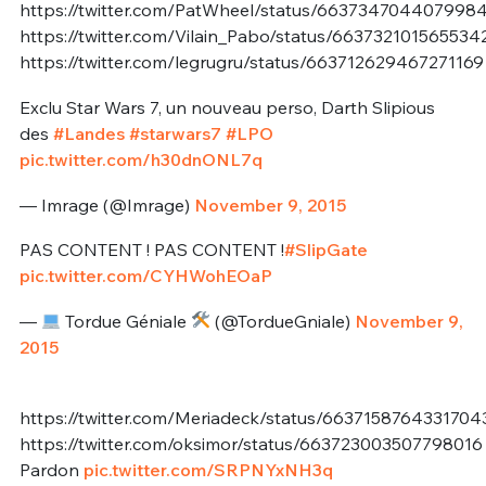
https://twitter.com/PatWheel/status/663734704407998
https://twitter.com/Vilain_Pabo/status/663732101565534
https://twitter.com/legrugru/status/663712629467271169
Exclu Star Wars 7, un nouveau perso, Darth Slipious
des
#Landes
#starwars7
#LPO
pic.twitter.com/h30dnONL7q
— Imrage (@Imrage)
November 9, 2015
PAS CONTENT ! PAS CONTENT !
#SlipGate
pic.twitter.com/CYHWohEOaP
—
Tordue Géniale
(@TordueGniale)
November 9,
2015
https://twitter.com/Meriadeck/status/6637158764331704
https://twitter.com/oksimor/status/663723003507798016
Pardon
pic.twitter.com/SRPNYxNH3q