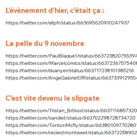
L’évènement d’hier, c’était ça :
https://twitter.com/afpfr/status/663695620910247937
La pelle du 9 novembre
https://twitter.com/PaulBlaque1/status/66372382075539
https://twitter.com/Marcelcomics/status/663723675754
https://twitter.com/duanyer/status/663717238101385216
https://twitter.com/AngeGabrielOff/status/66373391295
C’est vite devenu le slipgate
https://twitter.com/Tristan_Brtloot/status/663711685732
https://twitter.com/sandiet/status/663702298728734720
https://twitter.com/TontonMcfly/status/6638010977028
https://twitter.com/ceciestmontweet/status/663722589