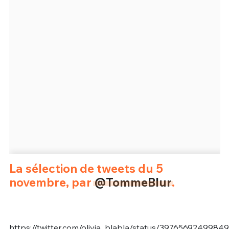
Un Thread
C'EST PARTI
La sélection de tweets du 5
novembre, par
@TommeBlur
.
https://twitter.com/olivia_blabla/status/3976569249984