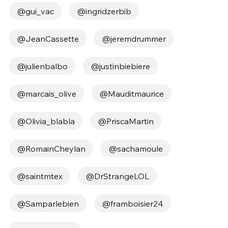
@gui_vac
@ingridzerbib
@JeanCassette
@jeremdrummer
@julienbalbo
@justinbiebiere
@marcais_olive
@Mauditmaurice
@Olivia_blabla
@PriscaMartin
@RomainCheylan
@sachamoule
@saintmtex
@DrStrangeLOL
@Samparlebien
@framboisier24