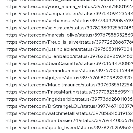
https://twitter.com/yooo_mama_/status/3976787800192
https://twitter.com/samparlebien/status/39764094236
https://twitter.com/sachamoule/status/39773492908761
https://twitter.com/saintmtex/status/3978238992550748
https://twitter.com/marcais_olive/status/3976755893286
https://twitter.com/Freud_is_alive/status/397726286677
https://twitter.com/justinbiebiere/status/3976053119700
https://twitter.com/julienbalbo/status/39782889869345
https://twitter.com/JeanCassette/status/397616447008
https://twitter.com/jeremdrummer/status/397670061684
https://twitter.com/gui_vac/status/397626580098232320
https://twitter.com/Mauditmaurice/status/397693551225
https://twitter.com/PriscaMartin/status/39770523869591
https://twitter.com/ingridzerbib/status/39773662801103
https://twitter.com/DrStrangeLOL/status/397746710337
https://twitter.com/watchmefalll/status/39785861631915
https://twitter.com/framboisier24/status/39769440556
https://twitter.com/apollo_tweed/status/397827525986