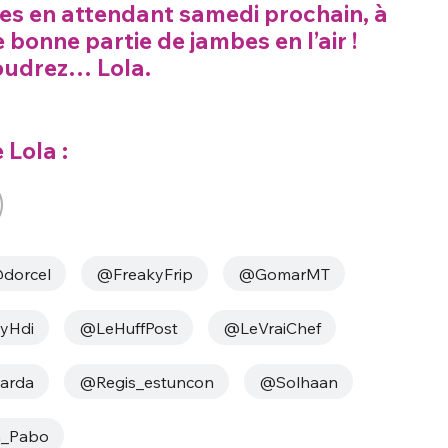
ses en attendant samedi prochain, à
onne partie de jambes en l’air !
voudrez… Lola.
 Lola :
nue !
Con
dorcel
@FreakyFrip
@GomarMT
PSEUDO
yHdi
@LeHuffPost
@LeVraiChef
-vous proposer ?
arda
@Regis_estuncon
@Solhaan
MOT DE PASSE
s
Ma propre
n_Pabo