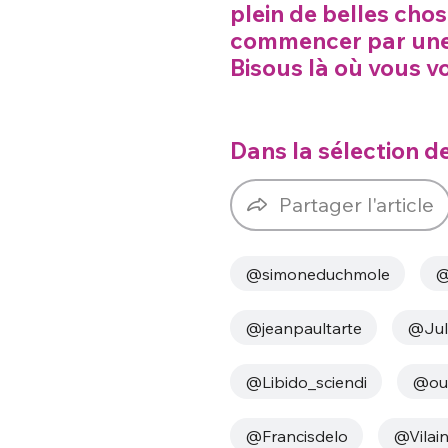
plein de belles cho
commencer par une b
Bisous là où vous 
Dans la sélection de
Bienve
Partager l'article
@simoneduchmole
@
PSEUDO
*
VOTRE PARTICIPATION
@jeanpaultarte
@Jul
Que souhaitez
@Libido_sciendi
@ou
EMAIL
*
Quelque
@Francisdelo
@Vilai