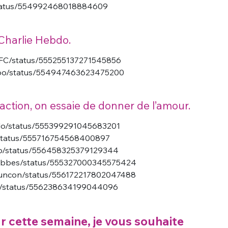
/status/554992468018884609
 Charlie Hebdo.
SFC/status/555255137271545856
_Pabo/status/554947463623475200
action, on essaie de donner de l’amour.
delo/status/555399291045683201
n/status/555716754568400897
rip/status/556458325379129344
_Hobbes/status/555327000345575424
stuncon/status/556172217802047488
MT/status/556238634199044096
ur cette semaine, je vous souhaite