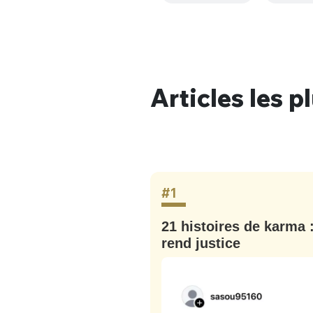
tweets
PASSWORD
*
C'EST PARTI
JE M'INS
Articles les p
#1
ût : le
21 histoires de karma 
rend justice