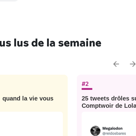
sélection
CO
M'INSCRIRE
CRIS
lus lus de la semaine
ME CONNECTER
#2
: quand la vie vous
25 tweets drôles su
Comptwoir de Lola