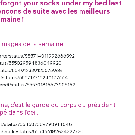
 forgot your socks under my bed last
çons de suite avec les meilleurs
emaine !
images de la semaine.
ltarte/status/555714011992686592
/status/555029594836049920
/status/554912339125075968
hef/status/555717715240177664
ciendi/status/555701815673905152
ine, c’est le garde du corps du président
é dans l’oeil.
Post/status/554587369798914048
duchmole/status/555456182824222720