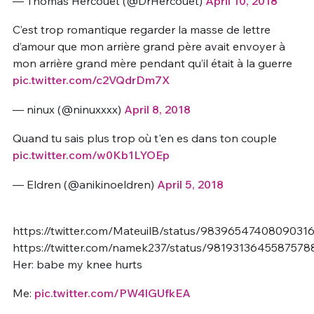
— Thomas Hercouët (@DrHercouet)
April 10, 2018
C’est trop romantique regarder la masse de lettre
d’amour que mon arrière grand père avait envoyer à
mon arrière grand mère pendant qu’il était à la guerre
pic.twitter.com/c2VQdrDm7X
— ninux (@ninuxxxx)
April 8, 2018
Quand tu sais plus trop où t'en es dans ton couple
pic.twitter.com/w0Kb1LYOEp
— Eldren (@anikinoeldren)
April 5, 2018
https://twitter.com/MateuilB/status/9839654740809031
https://twitter.com/namek237/status/9819313645587578
Her: babe my knee hurts
Me:
pic.twitter.com/PW4lGUfkEA