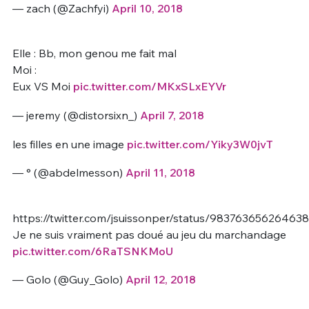
— zach (@Zachfyi)
April 10, 2018
Elle : Bb, mon genou me fait mal
Moi :
Eux VS Moi
pic.twitter.com/MKxSLxEYVr
— jeremy (@distorsixn_)
April 7, 2018
les filles en une image
pic.twitter.com/Yiky3W0jvT
— ° (@abdelmesson)
April 11, 2018
https://twitter.com/jsuissonper/status/98376365626463
Je ne suis vraiment pas doué au jeu du marchandage
pic.twitter.com/6RaTSNKMoU
— Golo (@Guy_Golo)
April 12, 2018