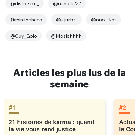
@distorsixn_
@namek237
@miminehaaa
@jujurbr_
@nno_tkss
@Guy_Golo
@Moslehhhh
Articles les plus lus de la
semaine
#1
#2
21 histoires de karma : quand
Actua
la vie vous rend justice
le Co