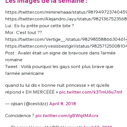
Les images de la semaine :
https://twitter.com/miminehaaa/status/9819497237404
https://twitter.com/AlejandroJayy/status/982136752356
Lui : Es-tu prête pour cette bite ?
Moi : C’est tout ??
https://twitter.com/Vertige__/status/9829855886630461
https://twitter.com/yvesisbestgirl/status/982571250081
Post : Avaler était un signe de bravoure dans l’armée
romaine
Tweet : Voilà pourquoi les gays sont plus brave que
l’armée américaine
quand tu lui dis « bonne nuit princesse » et qu’elle
répond « EH MERCÉÉÉ »
pic.twitter.com/k3TmU6u7mf
— ojisan (@cestdzz)
April 8, 2018
Coincidence ?
pic.twitter.com/gBWqtMAcrx