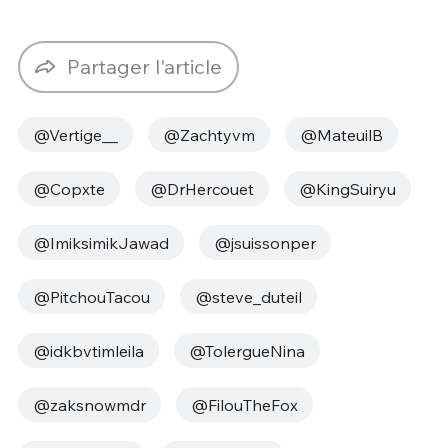
Partager l'article
@Vertige__
@Zachtyvm
@MateuilB
@Copxte
@DrHercouet
@KingSuiryu
@ImiksimikJawad
@jsuissonper
@PitchouTacou
@steve_duteil
@idkbvtimleila
@TolergueNina
@zaksnowmdr
@FilouTheFox