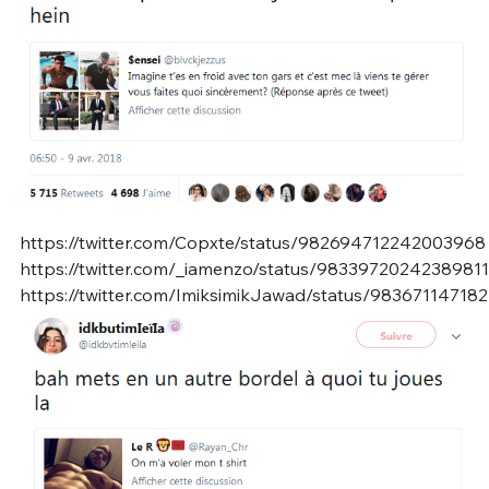
https://twitter.com/Copxte/status/982694712242003968
https://twitter.com/_iamenzo/status/9833972024238981
https://twitter.com/ImiksimikJawad/status/98367114718