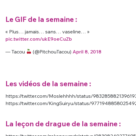
Le GIF de la semaine :
« Plus… jamais… sans… vaseline… »
pic.twitter.com/ukE9oeCuZb
— Tacou
(@PitchouTacou)
April 8, 2018
Les vidéos de la semaine :
https://twitter.com/Moslehhhh/status/983285882139619
https://twitter.com/KingSuiryu/status/977194885802549
La leçon de drague de la semaine :
https://twitter.com/zaksnowmdr/status/9830824027749