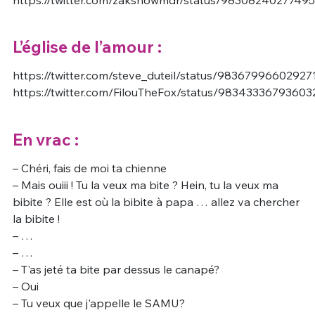
L’église de l’amour :
https://twitter.com/steve_duteil/status/98367996602927
https://twitter.com/FilouTheFox/status/98343336793603
En vrac :
– Chéri, fais de moi ta chienne
– Mais ouiii ! Tu la veux ma bite ? Hein, tu la veux ma
bibite ? Elle est où la bibite à papa … allez va chercher
la bibite !
– …
– …
– T'as jeté ta bite par dessus le canapé?
– Oui
– Tu veux que j'appelle le SAMU?