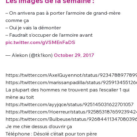
Les images de la semaine :
– On arrivera pas à porter l’armoire de grand-mère
comme ça
– Oui je vais la démonter
– Faudrait s’occuper de l’armoire avant
pic.twitter.com/gVSMEnFaDS
— Alekon (@tk1kon)
October 29, 2017
https://twitter.com/AxelGuyennot/status/92347889778
https://twitter.com/marissanpadilla/status/92591345512
La plupart des hommes ne trouvent pas l’escalier 1 qui
mène au toit
https://twitter.com/ayyjqce/status/925145031622701057
https://twitter.com/Hoerreur/status/92585318765923942
https://twitter.com/Bulbeuse/status/9268441134708039
Je me chie dessus d’ouvrir ça
Téléphone : Désolé c’était pour ton père