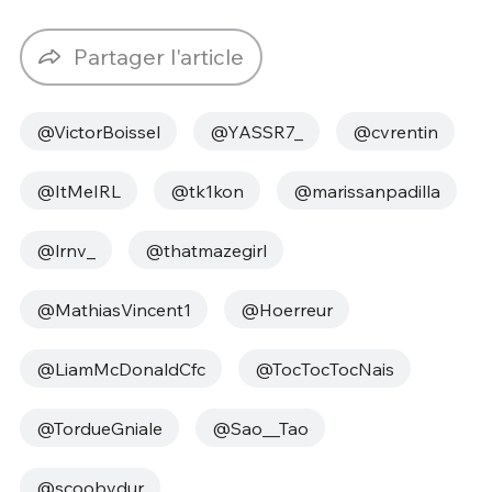
Partager l'article
@VictorBoissel
@YASSR7_
@cvrentin
@ItMeIRL
@tk1kon
@marissanpadilla
@lrnv_
@thatmazegirl
@MathiasVincent1
@Hoerreur
@LiamMcDonaldCfc
@TocTocTocNais
@TordueGniale
@Sao__Tao
@scoobydur