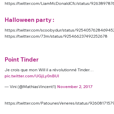
https://twitter.com/LiamMcDonaldCfc/status/92638978
Halloween party :
https://twitter.com/scoobydur/status/925405762846945
https://twitter.com/73m/status/925466237492252678
Point Tinder
Je crois que mon Will il a révolutionné Tinder…
pic.twitter.com/UGjLy0nBUI
— Vini (@MathiasVincent1)
November 2, 2017
https://twitter.com/PatounesVeneres/status/926081715