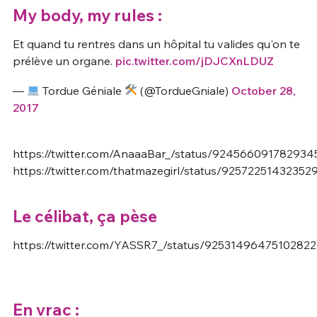
My body, my rules :
Et quand tu rentres dans un hôpital tu valides qu'on te
prélève un organe.
pic.twitter.com/jDJCXnLDUZ
—
Tordue Géniale
(@TordueGniale)
October 28,
2017
https://twitter.com/AnaaaBar_/status/924566091782934
https://twitter.com/thatmazegirl/status/92572251432352
Le célibat, ça pèse
https://twitter.com/YASSR7_/status/9253149647510282
En vrac :