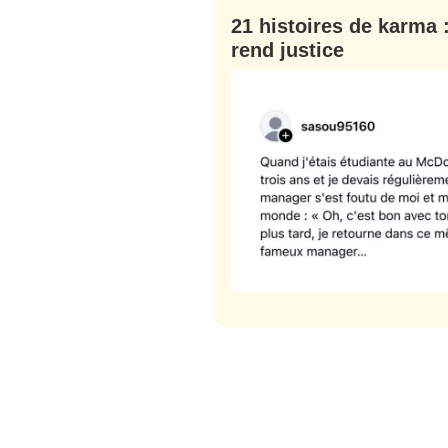
ompris que votre
21 histoires de karma 
rend justice