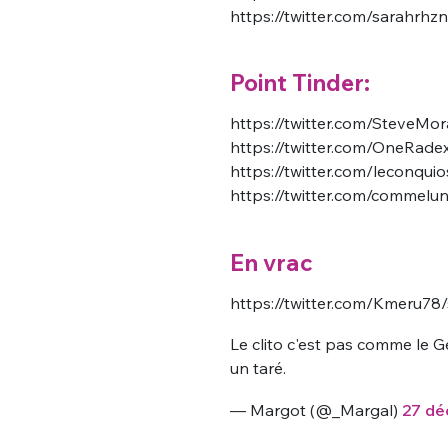
https://twitter.com/sarahr
Point Tinder:
https://twitter.com/SteveM
https://twitter.com/OneRad
https://twitter.com/leconq
https://twitter.com/commel
En vrac
https://twitter.com/Kmeru7
Le clito c'est pas comme le G
un taré.
— Margot (@_Margal)
27 dé