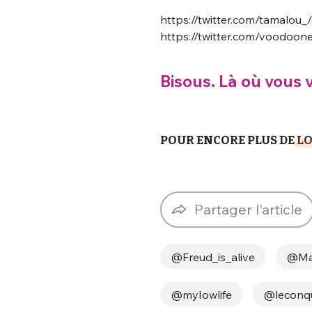
https://twitter.com/tamalou
https://twitter.com/voodoo
Bisous. Là où vous 
Bienve
POUR ENCORE PLUS DE
LO
Partager l'article
PSEUDO
*
VOTRE PARTICIPATION
Que souhaitez
@Freud_is_alive
@Mat
EMAIL
*
Quelque
@myIowlife
@leconqu