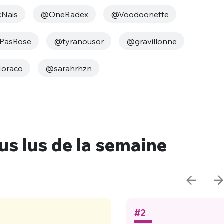
sélection
Nais
@OneRadex
@Voodoonette
CO
PasRose
@tyranousor
@gravillonne
M'INSCRIRE
CRIS
ME CONNECTER
oraco
@sarahrhzn
lus lus de la semaine
#2