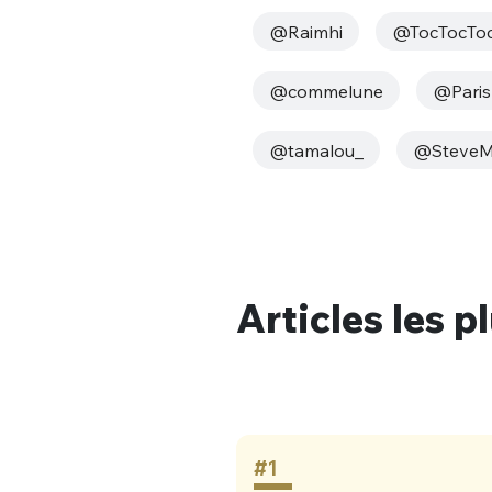
tweets
PASSWORD
*
@Raimhi
@TocTocToc
C'EST PARTI
@commelune
@Paris
JE M'INS
@tamalou_
@SteveM
Articles les p
#1