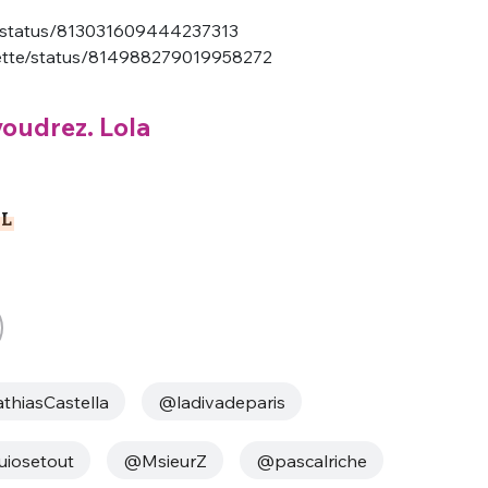
_/status/813031609444237313
nette/status/814988279019958272
voudrez. Lola
nue !
Con
L
PSEUDO
-vous proposer ?
hiasCastella
@ladivadeparis
MOT DE PASSE
s
Ma propre
iosetout
@MsieurZ
@pascalriche