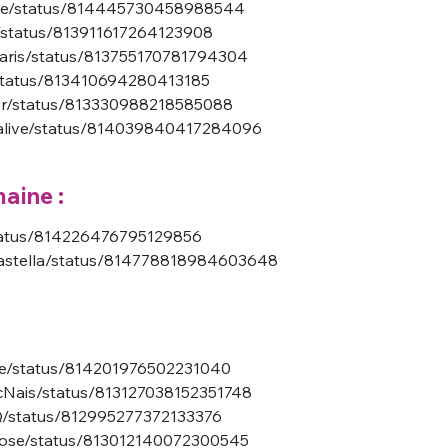
riche/status/814445730458988544
fe/status/813911617264123908
eparis/status/813755170781794304
/status/813410694280413185
sor/status/813330988218585088
s_alive/status/814039840417284096
aine :
status/814226476795129856
sCastella/status/814778818984603648
onne/status/814201976502231040
ocNais/status/813127038152351748
oQ/status/812995277372133376
sRose/status/813012140072300545