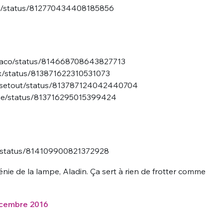
hzn/status/812770434408185856
oraco/status/814668708643827713
ex/status/813871622310531073
uiosetout/status/813787124042440704
une/status/813716295015399424
8/status/814109900821372928
énie de la lampe, Aladin. Ça sert à rien de frotter comme
cembre 2016