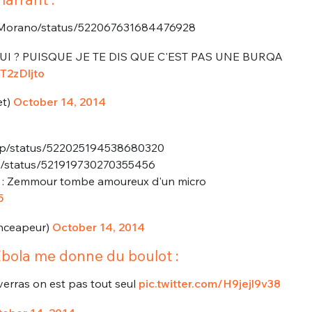
e_Morano/status/522067631684476928
I ? PUISQUE JE TE DIS QUE C'EST PAS UNE BURQA
9T2zDljto
et)
October 14, 2014
corp/status/522025194538680320
lia/status/521919730270355456
n : Zemmour tombe amoureux d'un micro
5
nceapeur)
October 14, 2014
Ebola me donne du boulot :
verras on est pas tout seul
pic.twitter.com/H9jejl9v38