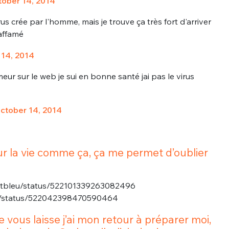
ober 14, 2014
rus crée par l'homme, mais je trouve ça très fort d'arriver
 affamé
14, 2014
eur sur le web je sui en bonne santé jai pas le virus
nue !
Con
ctober 14, 2014
r la vie comme ça, ça me permet d’oublier
PSEUDO
-vous proposer ?
santbleu/status/522101339263082496
ud/status/522042398470590464
MOT DE PASSE
s
Ma propre
je vous laisse j’ai mon retour à préparer moi,