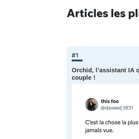
Articles les p
#1
 le candidat
Orchid, l’assistant IA 
ait (c’est une
couple !