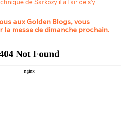
echnique de Sarkozy il a l’air de s’y
sélection
CO
nous aux Golden Blogs, vous
M'INSCRIRE
r la messe de dimanche prochain.
CRIS
ME CONNECTER