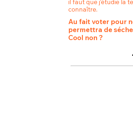
il faut que j’étudie la t
tweets
PASSWORD
*
connaître.
Au fait voter pour 
C'EST PARTI
permettra de séche
JE M'INS
Cool non ?