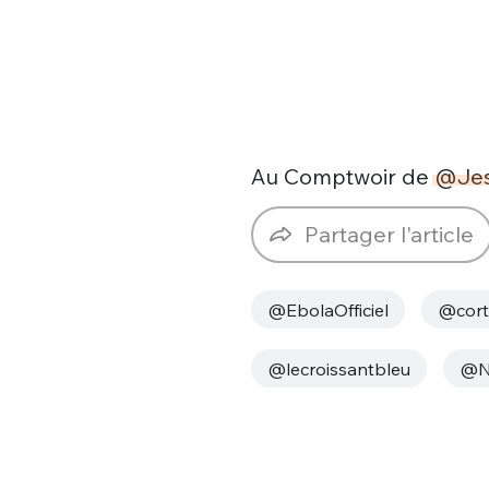
Au Comptwoir de
@Jes
Partager l'article
@EbolaOfficiel
@cort
@lecroissantbleu
@N