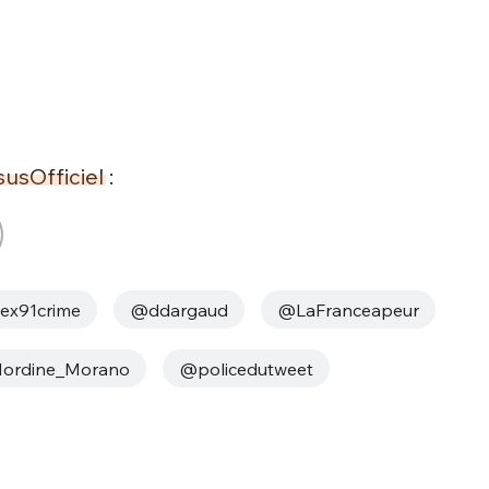
usOfficiel
:
ex91crime
@ddargaud
@LaFranceapeur
ordine_Morano
@policedutweet