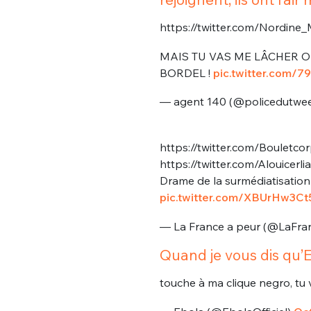
https://twitter.com/Nordin
MAIS TU VAS ME LÂCHER OU
BORDEL !
pic.twitter.com/7
— agent 140 (@policedutwe
https://twitter.com/Boulet
https://twitter.com/Alouicer
Drame de la surmédiatisatio
pic.twitter.com/XBUrHw3Ct
— La France a peur (@LaFra
Quand je vous dis qu’
touche à ma clique negro, tu 