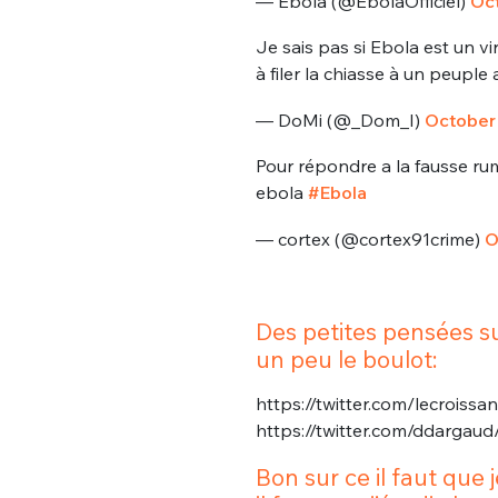
— Ebola (@EbolaOfficiel)
Oct
Je sais pas si Ebola est un vi
à filer la chiasse à un peuple
— DoMi (@_Dom_I)
October 
Pour répondre a la fausse rum
ebola
#Ebola
Bienve
— cortex (@cortex91crime)
O
Des petites pensées su
PSEUDO
*
VOTRE PARTICIPATION
un peu le boulot:
Que souhaitez
https://twitter.com/lecrois
https://twitter.com/ddarga
EMAIL
*
Quelque
Bon sur ce il faut que 