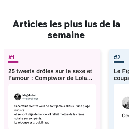
Articles les plus lus de la
semaine
#1
#2
25 tweets drôles sur le sexe et
Le Fi
l’amour : Comptwoir de Lola
coupa
#629
à eux)