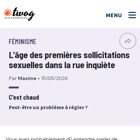
MENU
FERMER
FERMER
Bienvenue !
VOTRE PARTICIPATION
FÉMINISME
Que souhaitez-vous proposer ?
JE M'INSCRIS
L’âge des premières sollicitations
PSEUDO
*
Quelques tweets
sexuelles dans la rue inquiète
Connexion
Par
Maxime
•
15/05/2026
EMAIL
*
C'EST PARTI
PSEUDO
Ma propre sélection
C'est chaud
PASSWORD
*
Peut-être un problème à régler ?
Mot de passe perdu ?
MOT DE PASSE
M'INSCRIRE
ME CONNECTER
JE M'INSCRIS
Vous avez probablement dû entendre parler de
CONNEXION