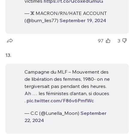
victimes
https://t.co/QcoxedGmuG
— ⵣ MACRON/RN/HATE ACCOUNT
(@burn_lies77)
September 19, 2024
97
3
13.
Campagne du MLF – Mouvement des
de libération des femmes, 1980- on ne
tergiversait pas pendant des heures.
Ah … les féministes d’antan, si douces
.
pic.twitter.com/F86v6PmfWc
— C.C (@Lunella_Moon)
September
22, 2024