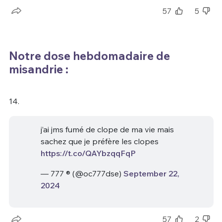
57
5
Notre dose hebdomadaire de
misandrie :
14.
j’ai jms fumé de clope de ma vie mais
sachez que je préfère les clopes
https://t.co/QAYbzqqFqP
— 777 ®️ (@oc777dse)
September 22,
2024
57
2