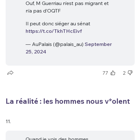
Ouf, M Guerriau n’est pas migrant et
n’a pas d’OQTF
Il peut donc siéger au sénat
https://t.co/TkhTHcEivf
— AuPalais (@palais_au)
September
25, 2024
77
2
La réalité : les hommes nous v*olent
11.
Quand je vois des hommes