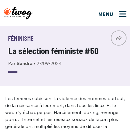
MENU
FERMER
FERMER
Bienvenue !
VOTRE PARTICIPATION
FÉMINISME
Que souhaitez-vous proposer ?
JE M'INSCRIS
La sélection féministe #50
PSEUDO
*
Quelques tweets
Par
Sandra
•
27/09/2024
Connexion
EMAIL
*
C'EST PARTI
PSEUDO
Ma propre sélection
PASSWORD
*
Les femmes subissent la violence des hommes partout,
Mot de passe perdu ?
MOT DE PASSE
de la naissance à leur mort, dans tous les lieux. Et le
M'INSCRIRE
web n’y échappe pas. Harcèlement, doxing, revenge
porn… Internet et les réseaux sociaux de façon plus
ME CONNECTER
JE M'INSCRIS
générale ont multiplié les moyens de diffuser la
CONNEXION