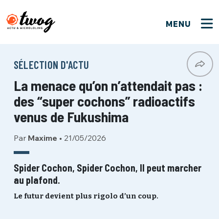
MENU
FERMER
FERMER
Bienvenue !
VOTRE PARTICIPATION
SÉLECTION D'ACTU
Que souhaitez-vous proposer ?
JE M'INSCRIS
La menace qu’on n’attendait pas :
PSEUDO
*
Quelques tweets
des “super cochons” radioactifs
Connexion
venus de Fukushima
EMAIL
*
C'EST PARTI
PSEUDO
Par
Maxime
•
21/05/2026
Ma propre sélection
PASSWORD
*
Spider Cochon, Spider Cochon, Il peut marcher
Mot de passe perdu ?
MOT DE PASSE
au plafond.
M'INSCRIRE
Le futur devient plus rigolo d’un coup.
ME CONNECTER
JE M'INSCRIS
CONNEXION