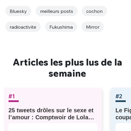
Bluesky
meilleurs posts
cochon
radioactivite
Fukushima
Mirror
Articles les plus lus de la
semaine
#1
#2
25 tweets drôles sur le sexe et
Le Fi
l’amour : Comptwoir de Lola
coupa
#629
à eux)