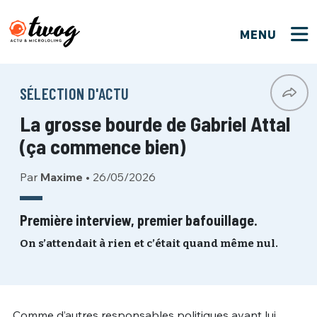
MENU
FERMER
FERMER
Bienvenue !
VOTRE PARTICIPATION
SÉLECTION D'ACTU
Que souhaitez-vous proposer ?
JE M'INSCRIS
La grosse bourde de Gabriel Attal
PSEUDO
*
Quelques tweets
(ça commence bien)
Connexion
Par
Maxime
•
26/05/2026
EMAIL
*
C'EST PARTI
PSEUDO
Ma propre sélection
Première interview, premier bafouillage.
PASSWORD
*
On s’attendait à rien et c’était quand même nul.
Mot de passe perdu ?
MOT DE PASSE
M'INSCRIRE
ME CONNECTER
JE M'INSCRIS
Comme d’autres responsables politiques avant lui,
CONNEXION