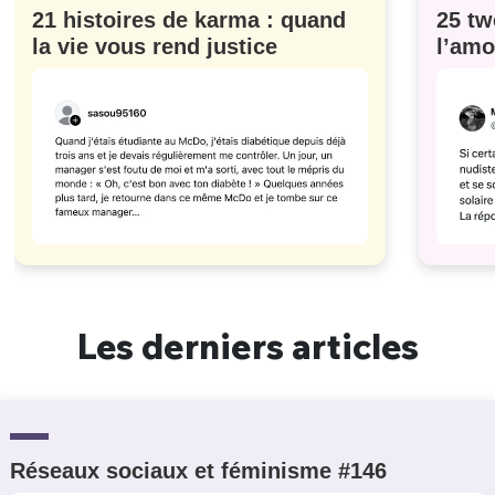
21 histoires de karma : quand
25 tw
la vie vous rend justice
l’amo
#629
Les derniers articles
Réseaux sociaux et féminisme #146