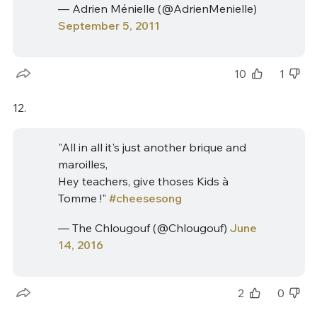
— Adrien Ménielle (@AdrienMenielle)
September 5, 2011
10
1
12.
"All in all it's just another brique and
maroilles,
Hey teachers, give thoses Kids à
Tomme !"
#cheesesong
— The Chlougouf (@Chlougouf)
June
14, 2016
2
0