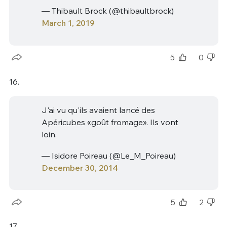
— Thibault Brock (@thibaultbrock)
March 1, 2019
5
0
16.
J'ai vu qu'ils avaient lancé des
Apéricubes «goût fromage». Ils vont
loin.
— Isidore Poireau (@Le_M_Poireau)
December 30, 2014
5
2
17.