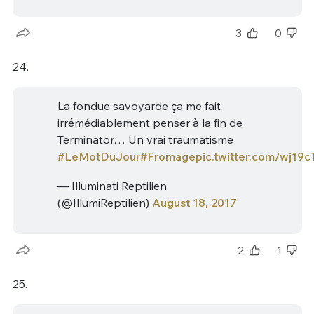
3
0
24.
La fondue savoyarde ça me fait
irrémédiablement penser à la fin de
Terminator… Un vrai traumatisme
#LeMotDuJour
#Fromage
pic.twitter.com/wj19
— Illuminati Reptilien
(@IllumiReptilien)
August 18, 2017
2
1
25.