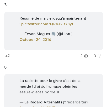
7.
Résumé de ma vie jusqu'à maintenant
:
pic.twitter.com/QRVJ2BY3yf
— Erwan Maguet
(@Hioru)
October 24, 2016
2
0
8.
La raclette pour le givre c'est de la
merde ! J'ai du fromage plein les
essuie-glaces bordel !!
— Le Regard Alternatif (@regardalter)