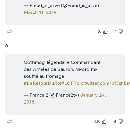
— Freud_is_alive (@Freud_is_alive)
March 11, 2019
8
1
6.
Gothmog, légendaire Commandant
des Armées de Sauron, mi-orc, mi-
soufflé au fromage
#LeRetourDuRoi
#LOTR
pic.twitter.com/pf3znE
— France 2 (@France2tv)
January 24,
2016
48
4