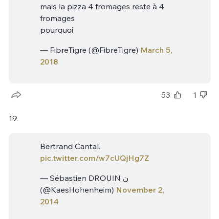
mais la pizza 4 fromages reste à 4
fromages
pourquoi
— FibreTigre (@FibreTigre)
March 5,
2018
53
1
19.
Bertrand Cantal.
pic.twitter.com/w7cUQjHg7Z
— Sébastien DROUIN ن
(@KaesHohenheim)
November 2,
2014