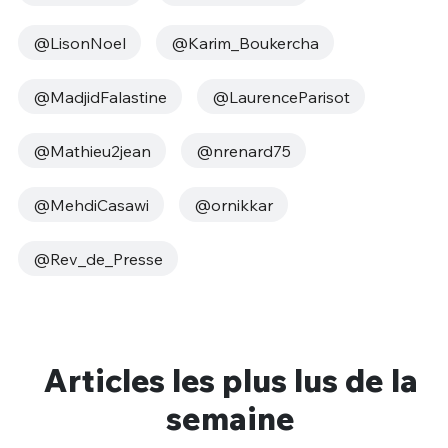
@LisonNoel
@Karim_Boukercha
@MadjidFalastine
@LaurenceParisot
@Mathieu2jean
@nrenard75
@MehdiCasawi
@ornikkar
@Rev_de_Presse
Articles les plus lus de la
semaine