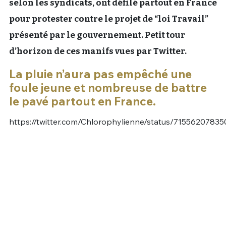
selon les syndicats, ont défilé partout en France
Un Thread
pour protester contre le projet de “loi Travail”
présenté par le gouvernement. Petit tour
d’horizon de ces manifs vues par Twitter.
C'EST PARTI
La pluie n’aura pas empêché une
foule jeune et nombreuse de battre
le pavé partout en France.
https://twitter.com/Chlorophylienne/status/7155620783