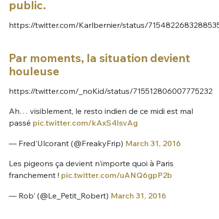
public.
https://twitter.com/Karlbernier/status/71548226832885
Par moments, la situation devient
houleuse
https://twitter.com/_noKid/status/715512806007775232
Ah… visiblement, le resto indien de ce midi est mal
passé
pic.twitter.com/kAxS4lsvAg
— Fred'Ulcorant (@FreakyFrip)
March 31, 2016
Les pigeons ça devient n'importe quoi à Paris
franchement !
pic.twitter.com/uANQ6gpP2b
— Rob' (@Le_Petit_Robert)
March 31, 2016