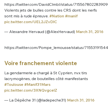
https://twitter.com/DavidClmbl/status/71556780228390
Violents jets de bulles contre les CRS dont les nerfs
sont mis à rude épreuve.
#Nation
#manif
pic.twitter.com/UEL2JZvDlC
— Alexandre Hervaud (@AlexHervaud)
March 31, 2016
https://twitter.com/Pompe_lemousse/status/7155319154
Voire franchement violente
La gendarmerie a chargé à St Cyprien, nvx tirs
lacrymogènes, de bouteilles côté manifestants
#Toulouse
#Manif31Mars
pic.twitter.com/3XNQvgcelZ
— La Dépêche 31 (@ladepeche31)
March 31, 2016