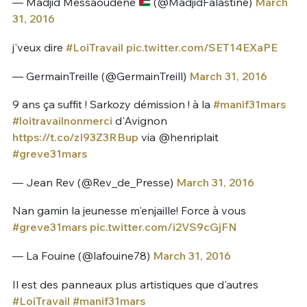
— Madjid Messaoudene
(@MadjidFalastine)
March
31, 2016
j'veux dire
#LoiTravail
pic.twitter.com/SET14EXaPE
— GermainTreille (@GermainTreill)
March 31, 2016
9 ans ça suffit ! Sarkozy démission ! à la
#manif31mars
#loitravailnonmerci
d'Avignon
https://t.co/zI93Z3RBup
via @henriplait
#greve31mars
— Jean Rev (@Rev_de_Presse)
March 31, 2016
Nan gamin la jeunesse m'enjaille! Force à vous
#greve31mars
pic.twitter.com/i2VS9cGjFN
— La Fouine (@lafouine78)
March 31, 2016
Il est des panneaux plus artistiques que d'autres
#LoiTravail
#manif31mars