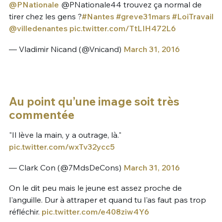
@PNationale
@PNationale44 trouvez ça normal de
tirer chez les gens ?
#Nantes
#greve31mars
#LoiTravail
@villedenantes
pic.twitter.com/TtLIH472L6
— Vladimir Nicand (@Vnicand)
March 31, 2016
Au point qu’une image soit très
commentée
"Il lève la main, y a outrage, là."
pic.twitter.com/wxTv32ycc5
— Clark Con (@7MdsDeCons)
March 31, 2016
On le dit peu mais le jeune est assez proche de
l'anguille. Dur à attraper et quand tu l'as faut pas trop
réfléchir.
pic.twitter.com/e408ziw4Y6