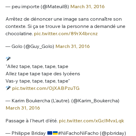
— peu importe (@MateuilB)
March 31, 2016
Arrêtez de dénoncer une image sans connaître son
contexte. Si ça se trouve la personne a demandé une
chocolatine.
pic.twitter.com/89rX4brcnz
— Golo (@Guy_Golo)
March 31, 2016
"Allez tape, tape, tape, tape
Allez tape tape tape des lycéens
Vas-y tape, tape, tape, tape"
pic.twitter.com/OjXABPzuTG
— Karim Boukercha (L'autre). (@Karim_Boukercha)
March 31, 2016
Passage à l'heurt d'été.
pic.twitter.com/xGclMvxLqk
— Philippe Briday
#NiFachoNiFacho (@pbriday)