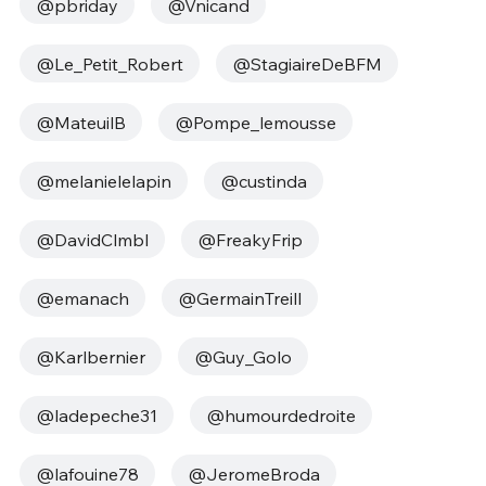
@pbriday
@Vnicand
@Le_Petit_Robert
@StagiaireDeBFM
@MateuilB
@Pompe_lemousse
@melanielelapin
@custinda
@DavidClmbl
@FreakyFrip
@emanach
@GermainTreill
@Karlbernier
@Guy_Golo
@ladepeche31
@humourdedroite
@lafouine78
@JeromeBroda