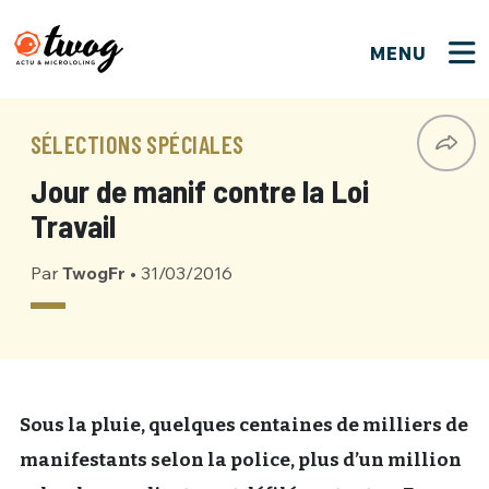
MENU
FERMER
FERMER
Bienvenue !
VOTRE PARTICIPATION
SÉLECTIONS SPÉCIALES
Que souhaitez-vous proposer ?
JE M'INSCRIS
Jour de manif contre la Loi
PSEUDO
*
Quelques tweets
Travail
Connexion
Par
TwogFr
•
31/03/2016
EMAIL
*
C'EST PARTI
PSEUDO
Ma propre sélection
PASSWORD
*
Mot de passe perdu ?
MOT DE PASSE
M'INSCRIRE
Sous la pluie, quelques centaines de milliers de
manifestants selon la police, plus d’un million
ME CONNECTER
JE M'INSCRIS
CONNEXION