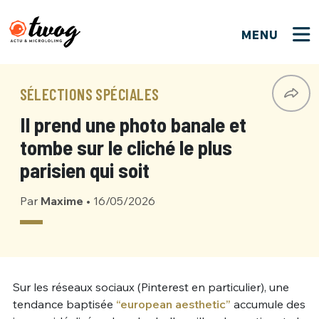
MENU
FERMER
FERMER
Bienvenue !
VOTRE PARTICIPATION
SÉLECTIONS SPÉCIALES
Que souhaitez-vous proposer ?
JE M'INSCRIS
Il prend une photo banale et
PSEUDO
*
Quelques tweets
tombe sur le cliché le plus
Connexion
parisien qui soit
EMAIL
*
C'EST PARTI
PSEUDO
Par
Maxime
•
16/05/2026
Ma propre sélection
PASSWORD
*
Mot de passe perdu ?
MOT DE PASSE
M'INSCRIRE
Sur les réseaux sociaux (Pinterest en particulier), une
tendance baptisée
“european aesthetic”
accumule des
ME CONNECTER
JE M'INSCRIS
CONNEXION