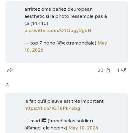
arrêtez dme parlez d’european
aesthetic si la photo ressemble pas à
ça (14h40)
pic.twitter.com/OYQpgy2g6H
— top 7 nono (@extramondiale)
May
10, 2026
20
1
2.
le fait qu’il pleuve est très important
https://t.co/IGT8Pk4xbg
— mad
(franchaela’s soldier)
(@mad_eleinepink)
May 10, 2026