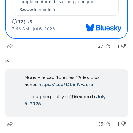
27
1
5.
Nous = le cac 40 et les 1% les plus
riches
https://t.co/DL8iKFJcre
— coughing baby φ (@lexonuit)
July
5, 2026
35
1