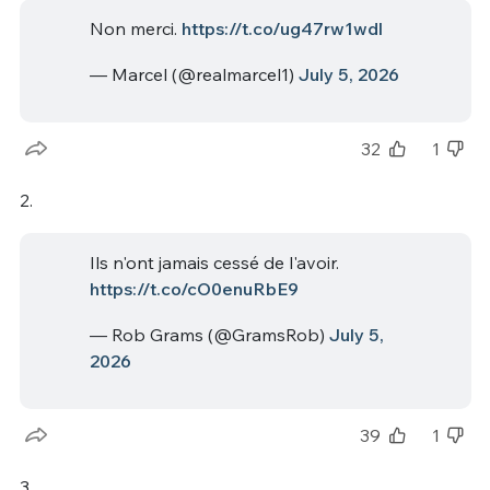
Non merci.
https://t.co/ug47rw1wdl
— Marcel (@realmarcel1)
July 5, 2026
32
1
2.
Ils n'ont jamais cessé de l'avoir.
https://t.co/cO0enuRbE9
— Rob Grams (@GramsRob)
July 5,
2026
39
1
3.