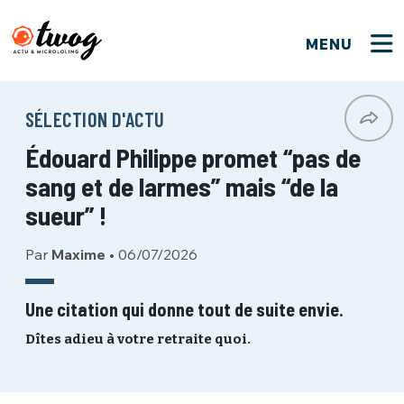
MENU
FERMER
FERMER
Bienvenue !
VOTRE PARTICIPATION
SÉLECTION D'ACTU
Que souhaitez-vous proposer ?
JE M'INSCRIS
Édouard Philippe promet “pas de
PSEUDO
*
Quelques tweets
sang et de larmes” mais “de la
Connexion
sueur” !
EMAIL
*
C'EST PARTI
PSEUDO
Par
Maxime
•
06/07/2026
Ma propre sélection
PASSWORD
*
Une citation qui donne tout de suite envie.
Mot de passe perdu ?
MOT DE PASSE
Dîtes adieu à votre retraite quoi.
M'INSCRIRE
ME CONNECTER
JE M'INSCRIS
CONNEXION