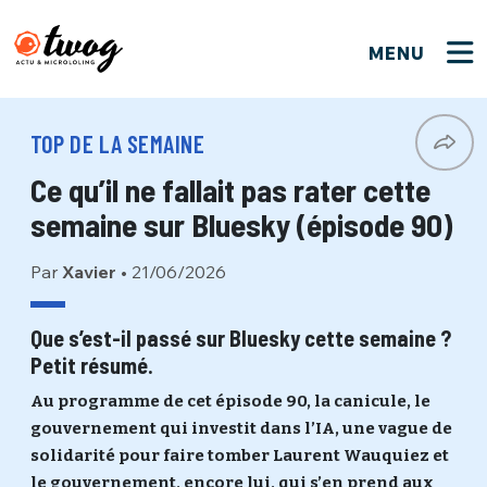
MENU
FERMER
FERMER
Bienvenue !
VOTRE PARTICIPATION
TOP DE LA SEMAINE
Que souhaitez-vous proposer ?
JE M'INSCRIS
Ce qu’il ne fallait pas rater cette
PSEUDO
*
Quelques tweets
semaine sur Bluesky (épisode 90)
Connexion
Par
Xavier
•
21/06/2026
EMAIL
*
C'EST PARTI
PSEUDO
Ma propre sélection
Que s’est-il passé sur Bluesky cette semaine ?
Petit résumé.
PASSWORD
*
Mot de passe perdu ?
MOT DE PASSE
Au programme de cet épisode 90, la canicule, le
M'INSCRIRE
gouvernement qui investit dans l’IA, une vague de
solidarité pour faire tomber Laurent Wauquiez et
ME CONNECTER
JE M'INSCRIS
le gouvernement, encore lui, qui s’en prend aux
CONNEXION