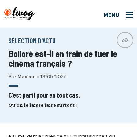
MENU
FERMER
FERMER
Bienvenue !
VOTRE PARTICIPATION
SÉLECTION D'ACTU
Que souhaitez-vous proposer ?
JE M'INSCRIS
Bolloré est-il en train de tuer le
PSEUDO
*
Quelques tweets
cinéma français ?
Connexion
Par
Maxime
•
18/05/2026
EMAIL
*
C'EST PARTI
PSEUDO
Ma propre sélection
C'est parti pour en tout cas.
PASSWORD
*
Qu’on le laisse faire surtout !
Mot de passe perdu ?
MOT DE PASSE
M'INSCRIRE
ME CONNECTER
JE M'INSCRIS
Le 11 mai dernier, près de 600 professionnels du
CONNEXION