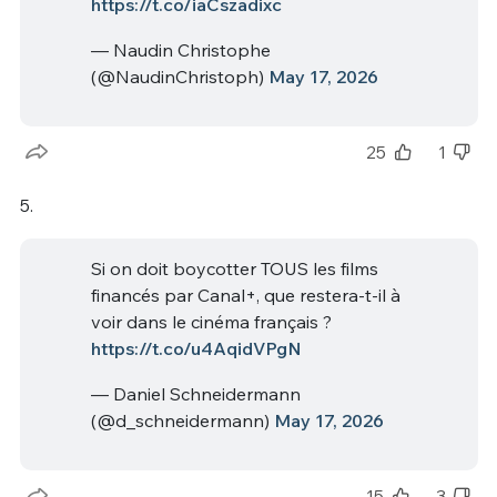
https://t.co/iaCszadixc
— Naudin Christophe
(@NaudinChristoph)
May 17, 2026
25
1
5.
Si on doit boycotter TOUS les films
financés par Canal+, que restera-t-il à
voir dans le cinéma français ?
https://t.co/u4AqidVPgN
— Daniel Schneidermann
(@d_schneidermann)
May 17, 2026
15
3