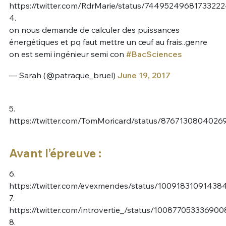
https://twitter.com/RdrMarie/status/7449524968173322
4.
on nous demande de calculer des puissances
énergétiques et pq faut mettre un œuf au frais..genre
on est semi ingénieur semi con
#BacSciences
— Sarah (@patraque_bruel)
June 19, 2017
5.
https://twitter.com/TomMoricard/status/876713080402
Avant l’épreuve :
6.
https://twitter.com/evexmendes/status/10091831091438
7.
https://twitter.com/introvertie_/status/10087705333690
8.