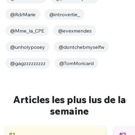
@RdrMarie
@introvertie_
@Mme_la_CPE
@evexmendes
@unholyposey
@dontchebmyselfw
@gagzzzzzzzzz
@TomMoricard
Articles les plus lus de la
semaine
#1
#2