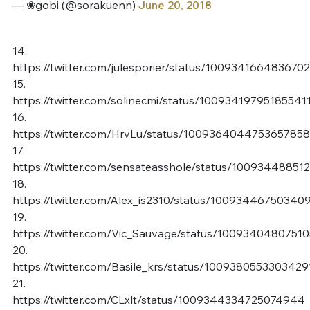
— ❀gobi (@sorakuenn)
June 20, 2018
14.
https://twitter.com/julesporier/status/100934166483670
15.
https://twitter.com/solinecmi/status/10093419795185541
16.
https://twitter.com/HrvLu/status/1009364044753657858
17.
https://twitter.com/sensateasshole/status/1009344885
18.
https://twitter.com/Alex_is2310/status/10093446750340
19.
https://twitter.com/Vic_Sauvage/status/1009340480751
20.
https://twitter.com/Basile_krs/status/1009380553303429
21.
https://twitter.com/CLxlt/status/1009344334725074944