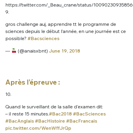
https://twitter.com/_Beau_crane/status/1009023093585
9.
gros challenge auj, apprendre tt le programme de
sciences depuis le début l’année, en une journée est ce
possible?
#Bacsciences
—
(@anaisxbnt)
June 19, 2018
Après l’épreuve :
10.
Quand le surveillant de la salle d'examen dit:
– il reste 15 minutes.
#Bac2018
#BacSciences
#BacAnglais
#BacHistoire
#BacFrancais
pic.twitter.com/WenWffJrQp