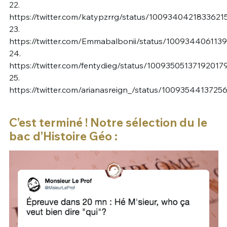
22.
https://twitter.com/katypzrrg/status/1009340421833621
23.
https://twitter.com/Emmabalbonii/status/100934406113
24.
https://twitter.com/fentydieg/status/10093505137192017
25.
https://twitter.com/arianasreign_/status/100935441372
C’est terminé ! Notre sélection du le
bac d’Histoire Géo :