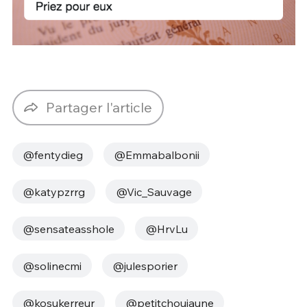
Partager l'article
@fentydieg
@Emmabalbonii
@katypzrrg
@Vic_Sauvage
@sensateasshole
@HrvLu
@solinecmi
@julesporier
@kosukerreur
@petitchoujaune