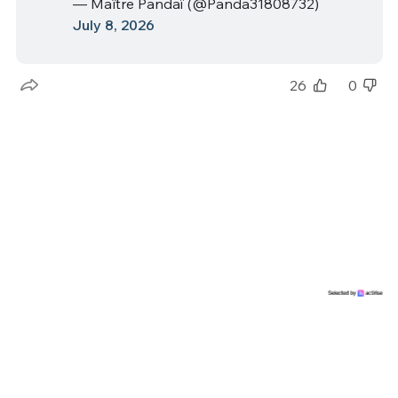
— Maître Pandaï (@Panda31808732)
July 8, 2026
26
0