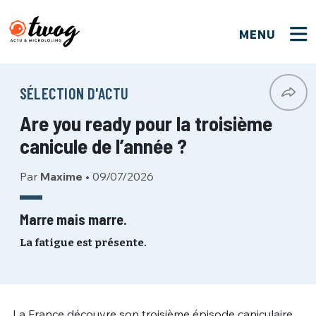
MENU
FERMER
FERMER
Bienvenue !
VOTRE PARTICIPATION
SÉLECTION D'ACTU
Que souhaitez-vous proposer ?
JE M'INSCRIS
Are you ready pour la troisième
PSEUDO
*
Quelques tweets
canicule de l’année ?
Connexion
Par
Maxime
•
09/07/2026
EMAIL
*
C'EST PARTI
PSEUDO
Ma propre sélection
Marre mais marre.
PASSWORD
*
La fatigue est présente.
Mot de passe perdu ?
MOT DE PASSE
M'INSCRIRE
ME CONNECTER
JE M'INSCRIS
La France découvre son troisième épisode caniculaire
CONNEXION