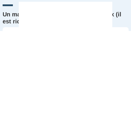
Un maire découvre des tags scandaleux (il
est ridicule)
Commentaires
0