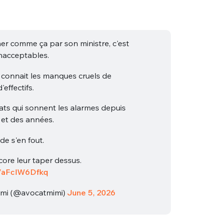
her comme ça par son ministre, c'est
nacceptables.
i connait les manques cruels de
effectifs.
ats qui sonnent les alarmes depuis
et des années.
de s'en fout.
core leur taper dessus.
co/aFcIW6Dfkq
mi (@avocatmimi)
June 5, 2026