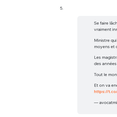
5.
Se faire lâc
vraiment in
Ministre qu
moyens et d'
Les magistr
des années 
Tout le mon
Et on va en
https://t.
— avocatmi