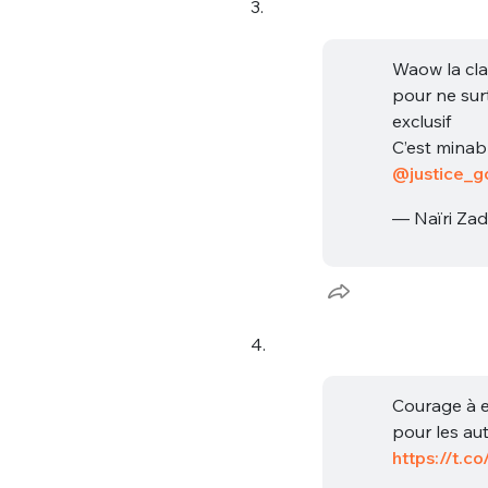
3.
Waow la cla
pour ne sur
exclusif
C’est minab
@justice_g
Bienve
— Naïri Za
PSEUDO
*
VOTRE PARTICIPATION
4.
Que souhaitez
Courage à el
EMAIL
*
pour les aut
Quelque
https://t.