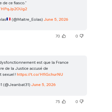
 de ce fiasco."
co/HPqJp2OUg2
olas
(@Maitre_Eolas)
June 5, 2026
70
0
dysfonctionnement est que la France
tre de la Justice accusé de
 sexuel !
https://t.co/HfiGchurNU
31 (@Jeanbat31)
June 5, 2026
75
0