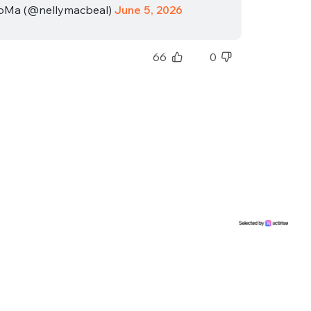
sélection
oMa (@nellymacbeal)
June 5, 2026
CO
66
0
M'INSCRIRE
CRIS
ME CONNECTER