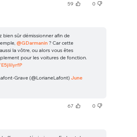
59
0
ez bien sûr démissionner afin de
xemple,
@GDarmanin
? Car cette
st aussi la vôtre, ou alors vous êtes
mplement pour les voitures de fonction.
/E5jIiIyrfP
Lafont-Grave (@LorianeLafont)
June
67
0