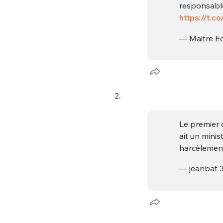
responsable
https://t.
— Maitre E
2.
Le premier 
ait un minis
harcèlement
— jeanbat 