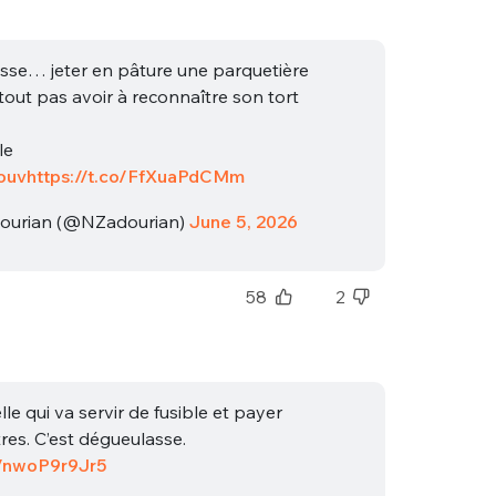
sse… jeter en pâture une parquetière
tout pas avoir à reconnaître son tort
le
ouv
https://t.co/FfXuaPdCMm
nue !
Con
dourian (@NZadourian)
June 5, 2026
58
2
PSEUDO
-vous proposer ?
le qui va servir de fusible et payer
MOT DE PASSE
res. C’est dégueulasse.
s
Ma propre
co/nwoP9r9Jr5