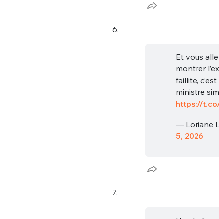
6.
Et vous all
montrer l’e
faillite, c’e
ministre si
https://t.co
— Loriane 
5, 2026
7.