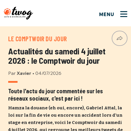
MENU
FERMER
FERMER
Bienvenue !
VOTRE PARTICIPATION
LE COMPTWOIR DU JOUR
Que souhaitez-vous proposer ?
JE M'INSCRIS
Actualités du samedi 4 juillet
PSEUDO
*
Quelques tweets
2026 : le Comptwoir du jour
Connexion
Par
Xavier
•
04/07/2026
EMAIL
*
C'EST PARTI
PSEUDO
Ma propre sélection
Toute l'actu du jour commentée sur les
réseaux sociaux, c'est par ici !
PASSWORD
*
Mot de passe perdu ?
MOT DE PASSE
Hamza la douane (eh oui, encore), Gabriel Attal, la
M'INSCRIRE
loi sur la fin de vie ou encore un accident lors d’un
stage en entreprise, voici le Comptwoir du samedi
ME CONNECTER
JE M'INSCRIS
4 juillet 2026, qui regroupe les meilleurs tweets de
CONNEXION