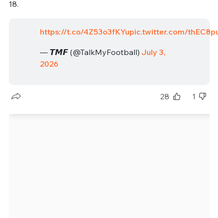
18.
https://t.co/4Z53o3fKYu
pic.twitter.com/thEC8p
— 𝙏𝙈𝙁 (@TalkMyFootball)
July 3,
2026
28
1