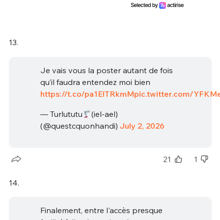
13.
Je vais vous la poster autant de fois
qu’il faudra entendez moi bien
https://t.co/pa1ElTRkmM
pic.twitter.com/YFKM
— Turlututu
(iel-ael)
(@questcquonhandi)
July 2, 2026
21
1
14.
Finalement, entre l'accès presque