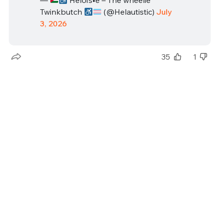
—
Héloïs•e – The wheelie
Twinkbutch
(@Helautistic)
July
3, 2026
35
1