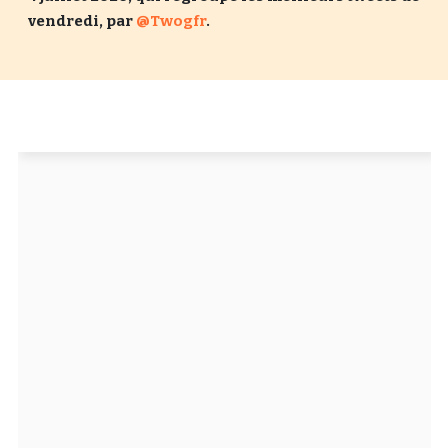
vendredi, par
@Twogfr
.
Un Thread
C'EST PARTI