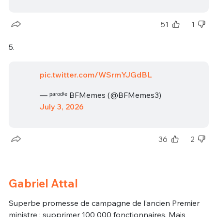
51
1
5.
pic.twitter.com/WSrmYJGdBL
— ᵖᵃʳᵒᵈⁱᵉ BFMemes (@BFMemes3)
July 3, 2026
36
2
Gabriel Attal
Superbe promesse de campagne de l’ancien Premier
ministre : supprimer 100 000 fonctionnaires. Mais