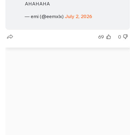
AHAHAHA
— emi (@eemxlx)
July 2, 2026
69
0