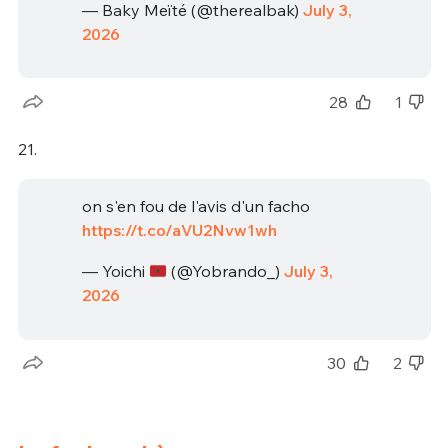
— Baky Meïté (@therealbak)
July 3,
2026
28
1
21.
on s'en fou de l'avis d'un facho
https://t.co/aVU2Nvw1wh
— Yoichi
(@Yobrando_)
July 3,
2026
30
2