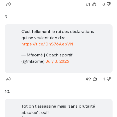
61
0
9.
C’est tellement le roi des déclarations
qui ne veulent rien dire
https://t.co/DhS76AebVN
— Mfaomé | Coach sportif
(@mfaome)
July 3, 2026
49
1
10.
Tqt on t'assassine mais "sans brutalité
absolue" : ouf !