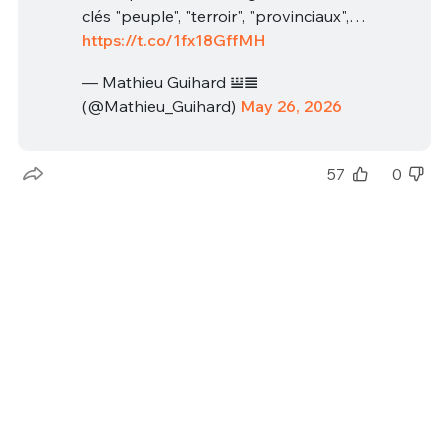
clés "peuple", "terroir", "provinciaux",…
https://t.co/1fx18GffMH
— Mathieu Guihard 𝍎𝌆
(@Mathieu_Guihard)
May 26, 2026
57
0