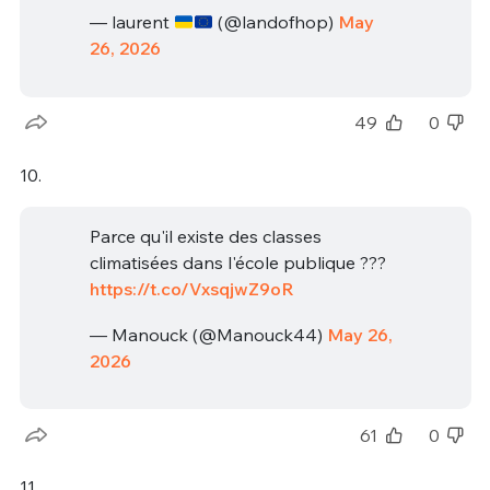
— laurent
(@landofhop)
May
26, 2026
49
0
10.
Parce qu'il existe des classes
climatisées dans l'école publique ???
https://t.co/VxsqjwZ9oR
— Manouck (@Manouck44)
May 26,
2026
61
0
11.