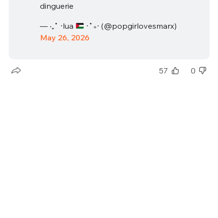
dinguerie
— ‧₊˚ ⋅lua
⋅˚₊‧ (@popgirlovesmarx)
May 26, 2026
57
0