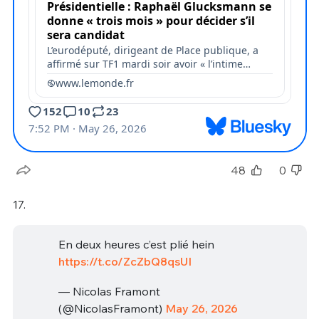
48
0
17.
En deux heures c’est plié hein
https://t.co/ZcZbQ8qsUI
— Nicolas Framont
(@NicolasFramont)
May 26, 2026