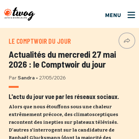
MENU
FERMER
FERMER
Bienvenue !
VOTRE PARTICIPATION
LE COMPTWOIR DU JOUR
Que souhaitez-vous proposer ?
JE M'INSCRIS
Actualités du mercredi 27 mai
PSEUDO
*
Quelques tweets
2026 : le Comptwoir du jour
Connexion
Par
Sandra
•
27/05/2026
EMAIL
*
C'EST PARTI
PSEUDO
Ma propre sélection
L'actu du jour vue par les réseaux sociaux.
PASSWORD
*
Alors que nous étouffons sous une chaleur
Mot de passe perdu ?
MOT DE PASSE
extrêmement précoce, des climatosceptiques
M'INSCRIRE
racontent des inepties sur plateaux télévisés.
D’autres s’interrogent sur la candidature de
ME CONNECTER
JE M'INSCRIS
Raphaël Glucksmann (dont la majorité des
CONNEXION