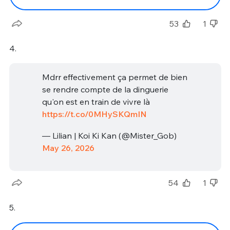
53
1
4.
Mdrr effectivement ça permet de bien
se rendre compte de la dinguerie
qu'on est en train de vivre là
https://t.co/0MHySKQmIN
— Lilian | Koi Ki Kan (@Mister_Gob)
May 26, 2026
54
1
5.