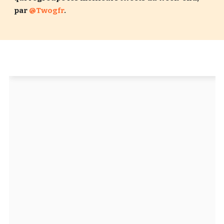
par
@Twogfr
.
Un Thread
C'EST PARTI