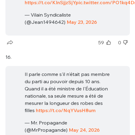
https://t.co/KInSjjzSjY
pic.twitter.com/PO1kq4D
— Vilain Syndicaliste
(@Jean1494642)
May 23, 2026
59
0
16.
Il parle comme s'il n'était pas membre
du parti au pouvoir depuis 10 ans.
Quand il a été ministre de l'Éducation
nationale, sa seule mesure a été de
mesurer la longueur des robes des
filles
https://t.co/NqYVusH8um
— Mr. Propagande
(@MrPropagande)
May 24, 2026