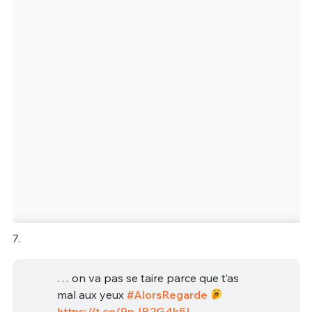
7.
… on va pas se taire parce que t’as
mal aux yeux
#AlorsRegarde
https://t.co/9pJB2G4k5L