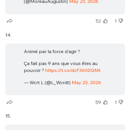
(@MoreauAugustin)
May 23, 2026
52
1
14.
Animé par la force d'agir ?
Ça fait pas 9 ans que vous êtes au
pouvoir ?
https://t.co/dzF3600QMt
— Wcrt L (@L_Wcrdt)
May 23, 2026
59
1
15.