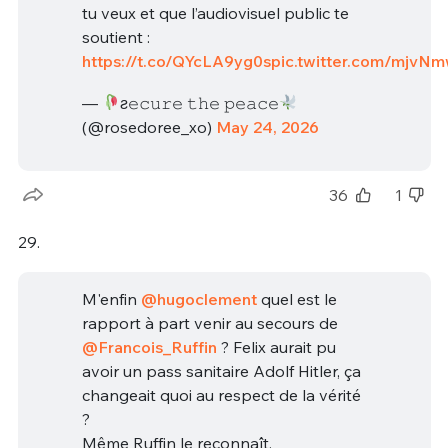
tu veux et que l’audiovisuel public te
soutient :
https://t.co/QYcLA9yg0s
pic.twitter.com/mjv
—
ƨ𝚎𝚌𝚞𝚛𝚎 𝚝𝚑𝚎 𝚙𝚎𝚊𝚌𝚎
(@rosedoree_xo)
May 24, 2026
36
1
29.
M'enfin
@hugoclement
quel est le
rapport à part venir au secours de
@Francois_Ruffin
? Felix aurait pu
avoir un pass sanitaire Adolf Hitler, ça
changeait quoi au respect de la vérité
?
Même Ruffin le reconnaît.