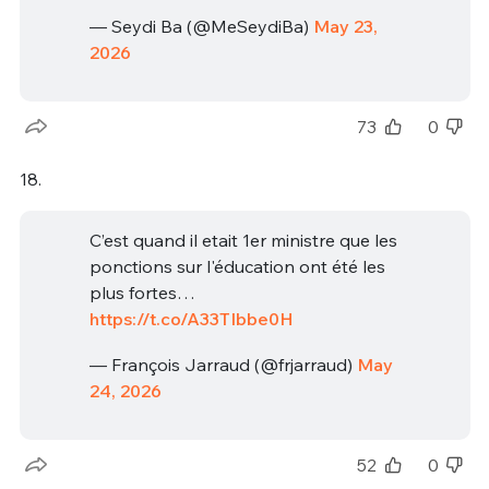
— Seydi Ba (@MeSeydiBa)
May 23,
2026
73
0
18.
C’est quand il etait 1er ministre que les
ponctions sur l'éducation ont été les
plus fortes…
https://t.co/A33TIbbe0H
— François Jarraud (@frjarraud)
May
24, 2026
52
0