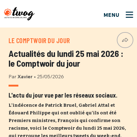
MENU
FERMER
FERMER
Bienvenue !
VOTRE PARTICIPATION
LE COMPTWOIR DU JOUR
Que souhaitez-vous proposer ?
JE M'INSCRIS
Actualités du lundi 25 mai 2026 :
PSEUDO
*
Quelques tweets
le Comptwoir du jour
Connexion
Par
Xavier
•
25/05/2026
EMAIL
*
C'EST PARTI
PSEUDO
Ma propre sélection
L'actu du jour vue par les réseaux sociaux.
PASSWORD
*
L’indécence de Patrick Bruel, Gabriel Attal et
Mot de passe perdu ?
MOT DE PASSE
Édouard Philippe qui ont oublié qu’ils ont été
M'INSCRIRE
Premiers ministres, François qui confirme son
racisme, voici le Comptwoir du lundi 25 mai 2026,
ME CONNECTER
JE M'INSCRIS
qui regroupe les meilleurs tweets du week-end,
CONNEXION