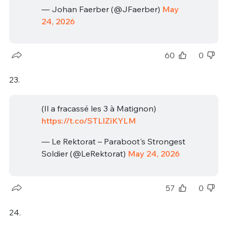
— Johan Faerber (@JFaerber)
May
24, 2026
60
0
23.
(Il a fracassé les 3 à Matignon)
https://t.co/STLlZiKYLM
— Le Rektorat – Paraboot's Strongest
Soldier (@LeRektorat)
May 24, 2026
57
0
24.