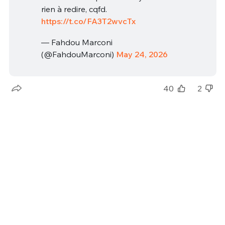
rien à redire, cqfd.
https://t.co/FA3T2wvcTx
— Fahdou Marconi
(@FahdouMarconi)
May 24, 2026
40
2