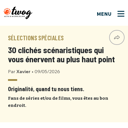
MENU
FERMER
FERMER
Bienvenue !
VOTRE PARTICIPATION
SÉLECTIONS SPÉCIALES
Que souhaitez-vous proposer ?
JE M'INSCRIS
30 clichés scénaristiques qui
PSEUDO
*
Quelques tweets
vous énervent au plus haut point
Connexion
Par
Xavier
•
09/05/2026
EMAIL
*
C'EST PARTI
PSEUDO
Ma propre sélection
Originalité, quand tu nous tiens.
PASSWORD
*
Fans de séries et/ou de films, vous êtes au bon
Mot de passe perdu ?
MOT DE PASSE
endroit.
M'INSCRIRE
ME CONNECTER
JE M'INSCRIS
CONNEXION