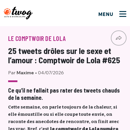
MENU
FERMER
FERMER
Bienvenue !
VOTRE PARTICIPATION
LE COMPTWOIR DE LOLA
Que souhaitez-vous proposer ?
JE M'INSCRIS
25 tweets drôles sur le sexe et
PSEUDO
*
Quelques tweets
l’amour : Comptwoir de Lola #625
Connexion
Par
Maxime
•
04/07/2026
EMAIL
*
C'EST PARTI
PSEUDO
Ma propre sélection
Ce qu'il ne fallait pas rater des tweets chauds
de la semaine.
PASSWORD
*
Mot de passe perdu ?
MOT DE PASSE
Cette semaine, on parle toujours de la chaleur, si
M'INSCRIRE
elle émoustille ou si elle coupe toute envie, on
raconte des anecdotes de rencontre, on finit avec
ME CONNECTER
JE M'INSCRIS
les vrac. Bref, c’est
le comptwoir de Lola numéro
CONNEXION