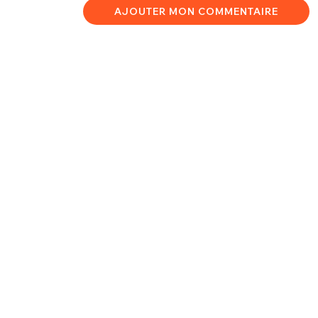
AJOUTER MON COMMENTAIRE
ACCUEIL
QUI SOMMES-NOUS ?
PARTENARIATS
NOUS CONTACTER
FAQ
SOCIAL MEDIA
TOP 100
Suivez Twog sur :