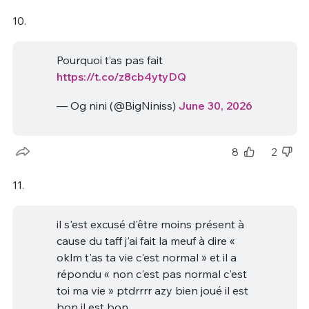
10.
Pourquoi t’as pas fait
https://t.co/z8cb4ytyDQ
— Og nini (@BigNiniss)
June 30, 2026
8
2
11.
il s'est excusé d'être moins présent à
cause du taff j'ai fait la meuf à dire «
oklm t'as ta vie c'est normal » et il a
répondu « non c'est pas normal c'est
toi ma vie » ptdrrrr azy bien joué il est
bon il est bon