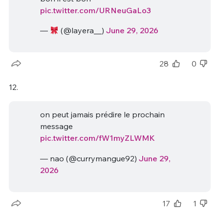
pic.twitter.com/URNeuGaLo3
—
(@layera__)
June 29, 2026
28
0
12.
on peut jamais prédire le prochain
message
pic.twitter.com/fW1myZLWMK
— nao (@currymangue92)
June 29,
2026
17
1