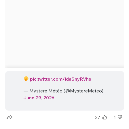
pic.twitter.com/idaSnyRVhs
— Mystere Météo (@MystereMeteo)
June 29, 2026
27
1