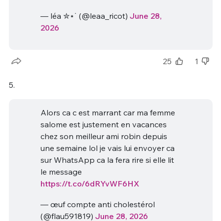
— léa ✮⋆˙ (@leaa_ricot)
June 28,
2026
25
1
5.
Alors ca c est marrant car ma femme
salome est justement en vacances
chez son meilleur ami robin depuis
une semaine lol je vais lui envoyer ca
sur WhatsApp ca la fera rire si elle lit
le message
https://t.co/6dRYvWF6HX
— œuf compte anti cholestérol
(@flau591819)
June 28, 2026