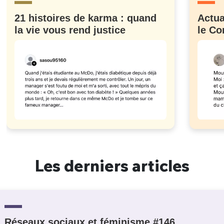
21 histoires de karma : quand
Actua
la vie vous rend justice
le Co
Les derniers articles
Réseaux sociaux et féminisme #146