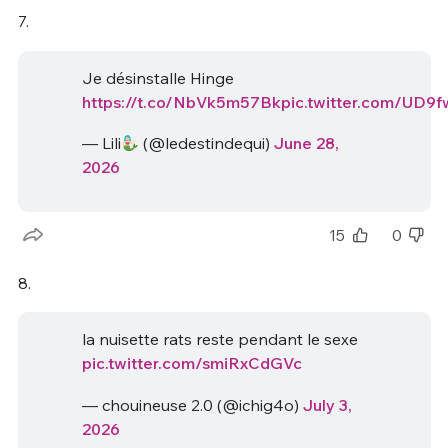
7.
Je désinstalle Hinge
https://t.co/NbVk5m57Bk
pic.twitter.com/UD9
— Lili
(@ledestindequi)
June 28,
2026
15
0
8.
la nuisette rats reste pendant le sexe
pic.twitter.com/smiRxCdGVc
— chouineuse 2.0 (@ichig4o)
July 3,
2026