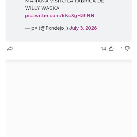
MAÑANA VISITO LA FABRICA DE
WILLY WASKA
pic.twitter.com/kKcXgH3hNN
— p× (@Pxndejo_)
July 3, 2026
14
1