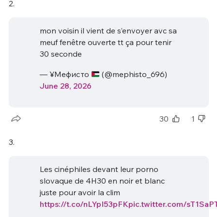
2.
mon voisin il vient de s’envoyer avc sa
meuf fenêtre ouverte tt ça pour tenir
30 seconde
— ¥Мефисто
(@mephisto_696)
June 28, 2026
30
1
3.
Les cinéphiles devant leur porno
slovaque de 4H30 en noir et blanc
juste pour avoir la clim
https://t.co/nLYpI53pFK
pic.twitter.com/sT1Sa