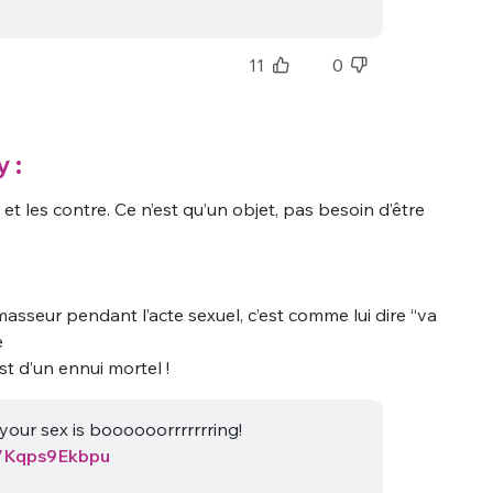
11
0
 :
 et les contre. Ce n’est qu’un objet, pas besoin d’être
masseur pendant l’acte sexuel, c’est comme lui dire “va
e
st d’un ennui mortel !
your sex is boooooorrrrrrring!
co/Kqps9Ekbpu