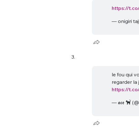
https://t.
— onigiri ta
3.
le fou qui vo
regarder la
https://t.
— 𝖆𝖈𝖊
(@s