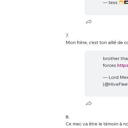
— tess
7.
Mon frère, c’est ton allié de co
brother that
forces
http
— Lord Mer
(@HiveFle
8.
Ce mec va être le témoin à n