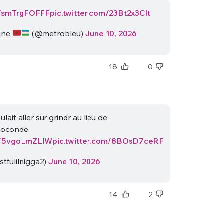
co/smTrgFOFFF
pic.twitter.com/23Bt2x3Clt
jine
(@metrobleu)
June 10, 2026
18
0
ulait aller sur grindr au lieu de
 joconde
co/5vgoLmZLIW
pic.twitter.com/8BOsD7ceRF
tfulilnigga2)
June 10, 2026
14
2