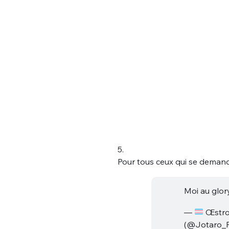
tweets
PASSWORD
*
C'EST PARTI
JE M'INS
5.
Pour tous ceux qui se deman
Moi au glor
—
Œstro
(@Jotaro_F