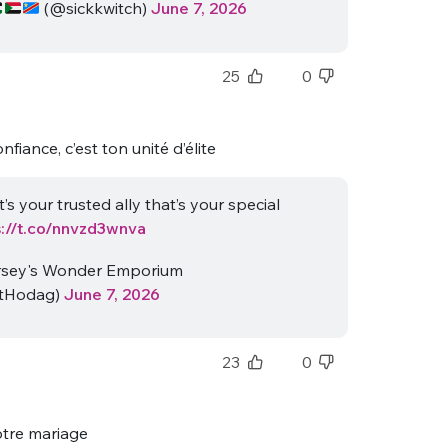
(@sickkwitch)
June 7, 2026
25
0
nfiance, c’est ton unité d’élite
’s your trusted ally that’s your special
s://t.co/nnvzd3wnva
sey's Wonder Emporium
etHodag)
June 7, 2026
23
0
otre mariage