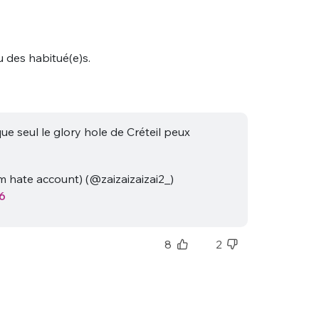
u des habitué(e)s.
ue seul le glory hole de Créteil peux
nue !
Con
tm hate account) (@zaizaizaizai2_)
6
PSEUDO
-vous proposer ?
8
2
MOT DE PASSE
s
Ma propre