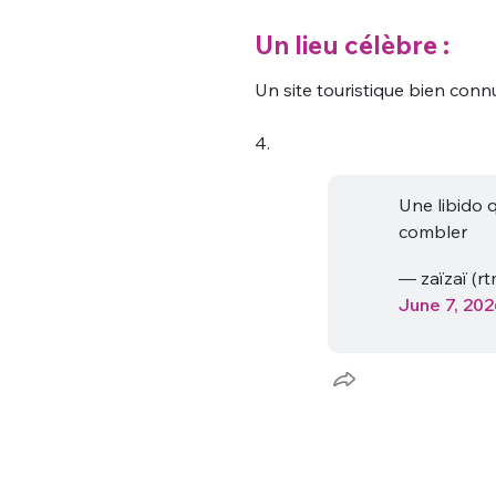
Un lieu célèbre :
Un site touristique bien conn
4.
Une libido q
Bienve
combler
— zaïzaï (r
June 7, 202
PSEUDO
*
VOTRE PARTICIPATION
Que souhaitez
EMAIL
*
Quelque