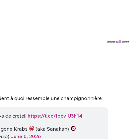
sélection
CO
M'INSCRIRE
CRIS
ME CONNECTER
dent à quoi ressemble une champignonnière
ys de creteil
https://t.co/fbcvIU3h14
gène Krabs
(aka Sanakan)
ujo)
June 6, 2026