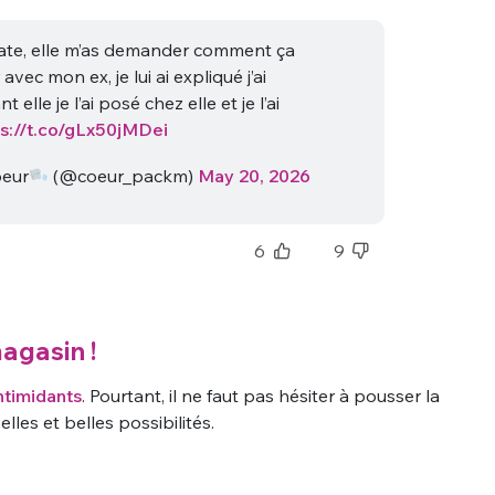
date, elle m’as demander comment ça
avec mon ex, je lui ai expliqué j’ai
 elle je l’ai posé chez elle et je l’ai
ps://t.co/gLx50jMDei
oeur
(@coeur_packm)
May 20, 2026
6
9
agasin !
ntimidants
. Pourtant, il ne faut pas hésiter à pousser la
les et belles possibilités.