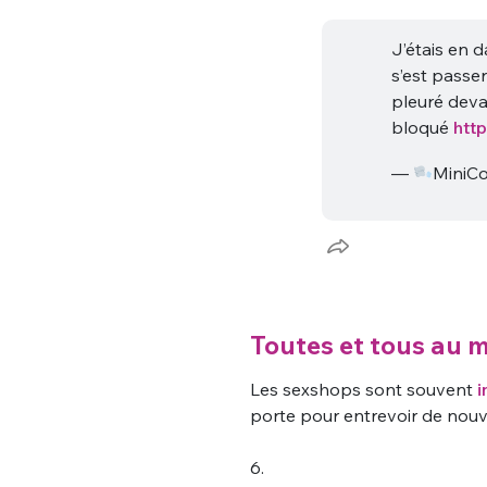
J’étais en 
s’est passer 
pleuré devant
bloqué
htt
—
MiniC
Toutes et tous au m
Les sexshops sont souvent
i
porte pour entrevoir de nouvel
6.