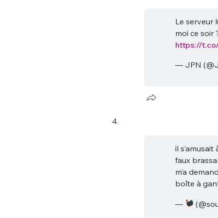
Le serveur l
moi ce soir ?
https://t.
— JPN (@
Bienve
4.
il s’amusai
PSEUDO
*
VOTRE PARTICIPATION
faux brassard
Que souhaitez
m’a demandé 
boîte à gan
EMAIL
*
Quelque
—
(@sou