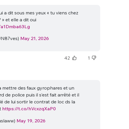
ui a dit sous mes yeux « tu viens chez
 » et elle a dit oui
co/a1Dmba63Lg
JN87ves)
May 21, 2026
nue !
Con
42
1
t à mettre des faux gyrophares et un
PSEUDO
 de police puis il s’est fait arrêté et il
-vous proposer ?
de lui sortir le contrat de loc ds la
t
https://t.co/hVcxzqXaP0
MOT DE PASSE
s
Ma propre
slaww)
May 19, 2026