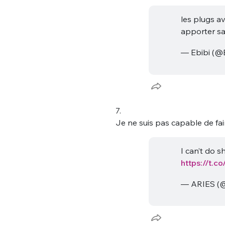
les plugs a
apporter sa 
— Ebibi (@
7.
Je ne suis pas capable de faire
I can’t do sh
https://t.
— ARIES (