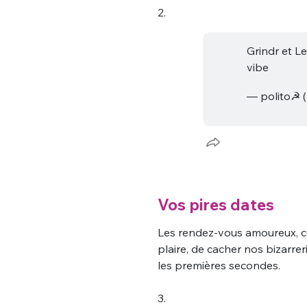
2.
Grindr et L
vibe
— polito☭ 
Vos pires dates
Les rendez-vous amoureux, c
plaire, de cacher nos bizarreri
les premières secondes.
3.