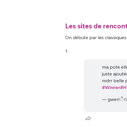
Les sites de rencon
On débute par les classiques 
1.
ma pote elle
juste ajouté
mdrr belle 
#Winner
#H
— gwen’ੈ✩‧