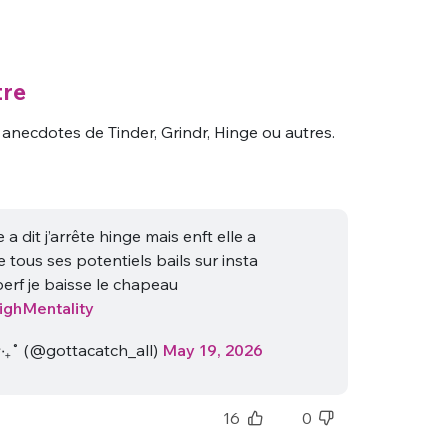
tre
anecdotes de Tinder, Grindr, Hinge ou autres.
 a dit j’arrête hinge mais enft elle a
e tous ses potentiels bails sur insta
perf je baisse le chapeau
ighMentality
₊˚ (@gottacatch_all)
May 19, 2026
16
0