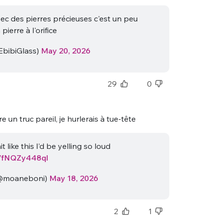
vec des pierres précieuses c'est un peu
pierre à l'orifice
EbibiGlass)
May 20, 2026
29
0
 un truc pareil, je hurlerais à tue-tête
it like this I’d be yelling so loud
co/fNQZy448ql
@moaneboni)
May 18, 2026
2
1