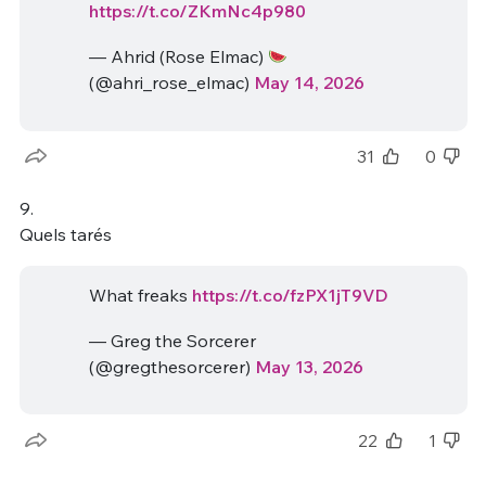
https://t.co/ZKmNc4p980
— Ahrid (Rose Elmac)
(@ahri_rose_elmac)
May 14, 2026
31
0
9.
Quels tarés
What freaks
https://t.co/fzPX1jT9VD
— Greg the Sorcerer
(@gregthesorcerer)
May 13, 2026
22
1