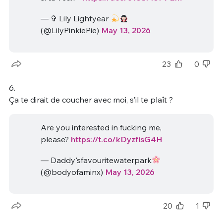
— ✞ Lily Lightyear
(@LilyPinkiePie)
May 13, 2026
23
0
6.
Ça te dirait de coucher avec moi, s’il te plaît ?
Are you interested in fucking me,
please?
https://t.co/kDyzfisG4H
— Daddy'sfavouritewaterpark
(@bodyofaminx)
May 13, 2026
20
1