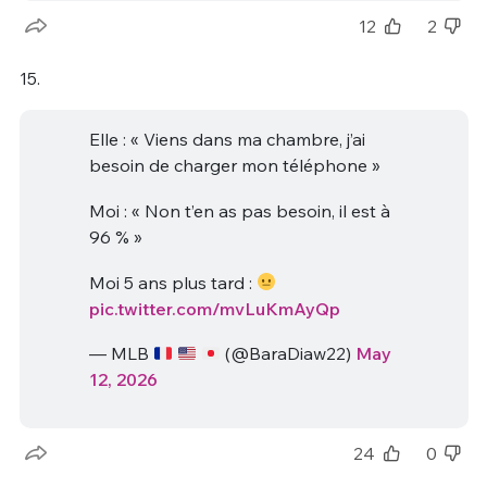
12
2
15.
Elle : « Viens dans ma chambre, j’ai
besoin de charger mon téléphone »
Moi : « Non t’en as pas besoin, il est à
96 % »
Moi 5 ans plus tard :
pic.twitter.com/mvLuKmAyQp
— MLB
(@BaraDiaw22)
May
12, 2026
24
0