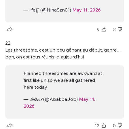
— life∬ (@NinaSzn01)
May 11, 2026
9
3
22.
Les threesome, c’est un peu gênant au début, genre…
bon, on est tous réunis ici aujourd’hui
Planned threesomes are awkward at
first like uh so we are all gathered
here today
— 𝒢𝒾𝓁𝒷ℯ𝓇𝓉 (@AbakpaJob)
May 11,
2026
12
0