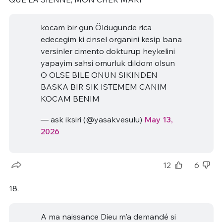
kocam bir gun Öldugunde rica
edecegim ki cinsel organini kesip bana
versinler cimento dokturup heykelini
yapayim sahsi omurluk dildom olsun
O OLSE BILE ONUN SIKINDEN
BASKA BIR SIK ISTEMEM CANIM
KOCAM BENIM
— ask iksiri (@yasakvesulu)
May 13,
2026
12
6
18.
A ma naissance Dieu m'a demandé si