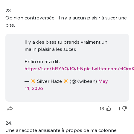
23.
Opinion controversée : il n’y a aucun plaisir à sucer une
bite.
Il y a des bites tu prends vraiment un
malin plaisir à les sucer.
Enfin on m'a dit…
https://t.co/bRY6QJQJtN
pic.twitter.com/clQm
—
Silver Haze
(@Kwibean)
May
11, 2026
13
1
24.
Une anecdote amusante à propos de ma colonne