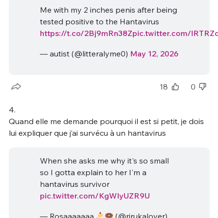
Me with my 2 inches penis after being
tested positive to the Hantavirus
https://t.co/2Bj9mRn38Z
pic.twitter.com/lRTR
— autist (@litteralyme0)
May 12, 2026
18
0
4.
Quand elle me demande pourquoi il est si petit, je dois
lui expliquer que j’ai survécu à un hantavirus
When she asks me why it's so small
so I gotta explain to her I'm a
hantavirus survivor
pic.twitter.com/KgWIyUZR9U
— Rosaaaaaaa
(@rirukalover)