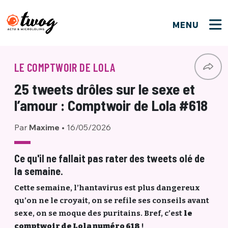
MENU
FERMER
FERMER
Bienvenue !
VOTRE PARTICIPATION
LE COMPTWOIR DE LOLA
Que souhaitez-vous proposer ?
JE M'INSCRIS
25 tweets drôles sur le sexe et
PSEUDO
*
Quelques tweets
l’amour : Comptwoir de Lola #618
Connexion
Par
Maxime
•
16/05/2026
EMAIL
*
C'EST PARTI
PSEUDO
Ma propre sélection
Ce qu'il ne fallait pas rater des tweets olé de
la semaine.
PASSWORD
*
Mot de passe perdu ?
MOT DE PASSE
Cette semaine, l’hantavirus est plus dangereux
M'INSCRIRE
qu’on ne le croyait, on se refile ses conseils avant
sexe, on se moque des puritains. Bref, c’est
le
ME CONNECTER
JE M'INSCRIS
comptwoir de Lola numéro 618
!
CONNEXION