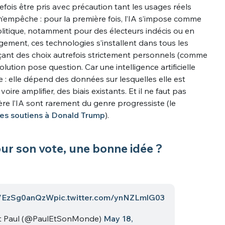
tefois être pris avec précaution tant les usages réels
Il n’empêche : pour la première fois, l’IA s’impose comme
 politique, notamment pour des électeurs indécis ou en
rgement, ces technologies s’installent dans tous les
nçant des choix autrefois strictement personnels (comme
volution pose question. Car une intelligence artificielle
e : elle dépend des données sur lesquelles elle est
oire amplifier, des biais existants. Et il ne faut pas
ère l’IA sont rarement du genre progressiste (le
es soutiens à Donald Trump
).
ur son vote, une bonne idée ?
co/EzSg0anQzW
pic.twitter.com/ynNZLmlG03
t Paul (@PaulEtSonMonde)
May 18,