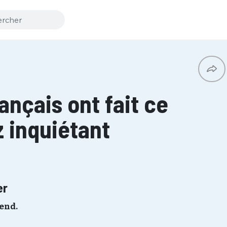
ançais ont fait ce
 inquiétant
er
tend.