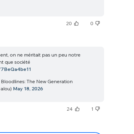
20
0
ment, on ne méritait pas un peu notre
nt que société
co/7BeQa4be11
Bloodlines: The New Generation
alou)
May 18, 2026
24
1