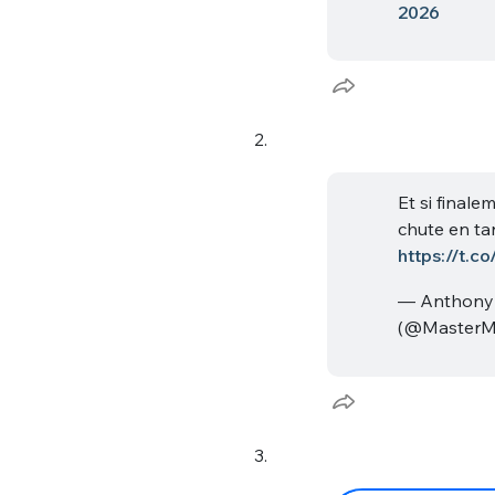
2026
2.
Et si finale
chute en ta
https://t.
— Anthony 
(@MasterM
3.