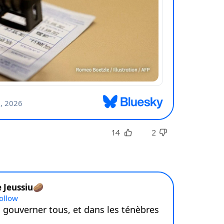
sélection
CO
M'INSCRIRE
CRIS
ME CONNECTER
14
2