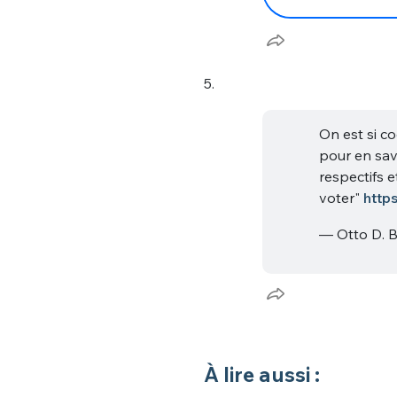
5.
On est si c
pour en sav
respectifs e
voter"
http
— Otto D. 
À lire aussi :