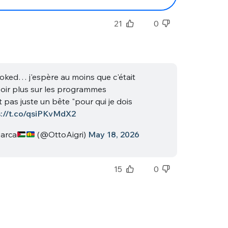
21
0
ooked… j'espère au moins que c'était
oir plus sur les programmes
t pas juste un bête "pour qui je dois
s://t.co/qsiPKvMdX2
Barca
(@OttoAigri)
May 18, 2026
15
0