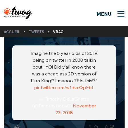
MENU
FERMER
FERMER
Bienvenue !
/
/
ACCUEIL
TWEETS
VRAC
VOTRE PARTICIPATION
Que souhaitez-vous proposer ?
JE M'INSCRIS
PSEUDO
*
Imagine the 5 year olds of 2019
Quelques tweets
being on twitter in 2030 talkin
Connexion
bout “YO! Did y’all know there
was a cheap ass 2D version of
EMAIL
*
C'EST PARTI
PSEUDO
Lion King!? Lmaooo TF is this!?”
pic.twitter.com/w1dvcQpFbL
Ma propre sélection
PASSWORD
*
— Timothy DeLaGhetto
Mot de passe perdu ?
MOT DE PASSE
(@TimothyDeLaG)
November
M'INSCRIRE
23, 2018
ME CONNECTER
JE M'INSCRIS
0
0
CONNEXION