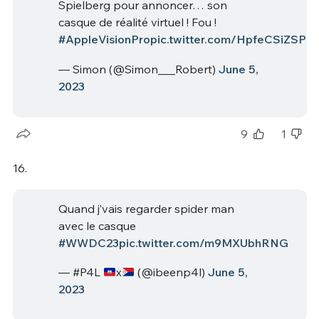
Spielberg pour annoncer… son
casque de réalité virtuel ! Fou !
#AppleVisionPro
pic.twitter.com/HpfeCSiZSP
— Simon (@Simon___Robert)
June 5,
2023
9
1
16.
Quand j’vais regarder spider man
avec le casque
#WWDC23
pic.twitter.com/m9MXUbhRNG
— ︎#P4L
x
(@ibeenp4l)
June 5,
2023