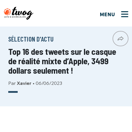
MENU
FERMER
FERMER
Bienvenue !
VOTRE PARTICIPATION
SÉLECTION D'ACTU
Que souhaitez-vous proposer ?
JE M'INSCRIS
Top 16 des tweets sur le casque
PSEUDO
*
Quelques tweets
de réalité mixte d’Apple, 3499
Connexion
dollars seulement !
EMAIL
*
C'EST PARTI
PSEUDO
Par
Xavier
•
06/06/2023
Ma propre sélection
PASSWORD
*
Mot de passe perdu ?
MOT DE PASSE
M'INSCRIRE
ME CONNECTER
JE M'INSCRIS
CONNEXION