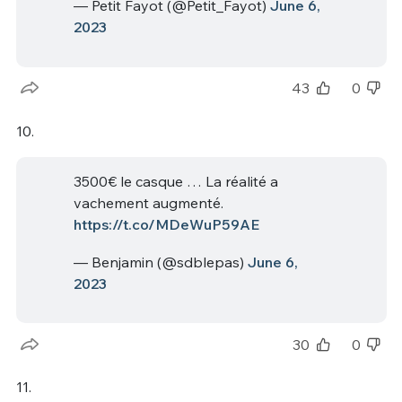
— Petit Fayot (@Petit_Fayot)
June 6,
2023
43
0
10.
3500€ le casque … La réalité a
vachement augmenté.
https://t.co/MDeWuP59AE
— Benjamin (@sdblepas)
June 6,
2023
30
0
11.