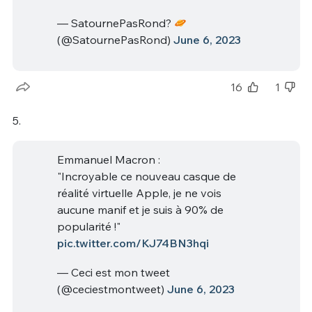
— SatournePasRond?
(@SatournePasRond)
June 6, 2023
16
1
5.
Emmanuel Macron :
"Incroyable ce nouveau casque de
réalité virtuelle Apple, je ne vois
aucune manif et je suis à 90% de
popularité !"
pic.twitter.com/KJ74BN3hqi
— Ceci est mon tweet
(@ceciestmontweet)
June 6, 2023