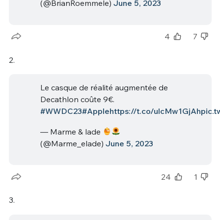
(@BrianRoemmele)
June 5, 2023
4
7
2.
Le casque de réalité augmentée de
Decathlon coûte 9€.
#WWDC23
#Apple
https://t.co/ulcMw1GjAh
pic.
— Marme & lade
(@Marme_elade)
June 5, 2023
24
1
3.